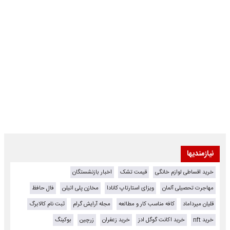
نیازمندیها
خرید اقساطی لوازم خانگی
قیمت تشک
اخبار بازنشستگان
مهاجرت تحصیلی آلمان
ویزای استارتاپ کانادا
مخازن پلی اتیلن
فال حافظ
قلیان میرداماد
کافه مناسب کار و مطالعه
مجله آرایش گرام
ثبت نام کالابرگ
خرید nft
خرید اکانت گوگل ادز
خرید زعفران
زرچین
بوکینگ