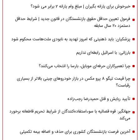
خبرخوش برای یارانه بگیران | مبلغ وام یارانه 2 برابر می شود؟
فرمول تعیین حداقل حقوق بازنشستگان در قانون جدید | شرایط حداقل
دستمزد ۲۰ سال سابقه
پزشکیان: باید ذهنیتی که امروز تهدید به نابودی ملت‌هاست محکوم شود
بارزانی: با اسرائیل رابطه‌ای نداریم
چرا تعمیرکاران حرفه‌ای موبایل، بارسا را انتخاب می‌کنند؟
چرا قیمت تیگو 8 پرو مکس در بازار خودروهای چینی بالاتر از بسیاری
رقباست؟
تأیید ربایش و قتل حمیدرضا رجب‌زاده
جهانگیر: قوه قضائیه با سوءاستفاده‌کنندگان از شرایط تحریم قاطعانه برخورد
می‌کند
آخرین فرصت بازنشستگان کشوری برای حذف و اضافه بیمه تکمیلی