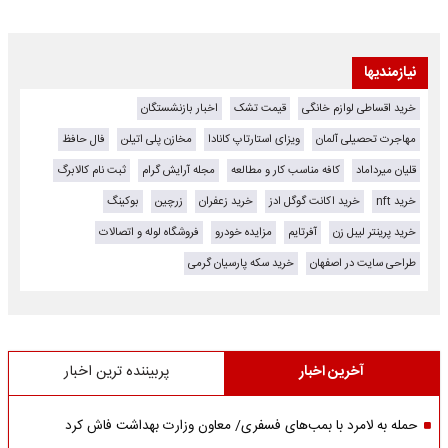
نیازمندیها
خرید اقساطی لوازم خانگی
قیمت تشک
اخبار بازنشستگان
مهاجرت تحصیلی آلمان
ویزای استارتاپ کانادا
مخازن پلی اتیلن
فال حافظ
قلیان میرداماد
کافه مناسب کار و مطالعه
مجله آرایش گرام
ثبت نام کالابرگ
خرید nft
خرید اکانت گوگل ادز
خرید زعفران
زرچین
بوکینگ
خرید پرینتر لیبل زن
آفرتایم
مزایده خودرو
فروشگاه لوله و اتصالات
طراحی سایت در اصفهان
خرید سکه پارسیان گرمی
آخرین اخبار
پربیننده ترین اخبار
حمله به لامرد با بمب‌های فسفری/ معاون وزارت بهداشت فاش کرد