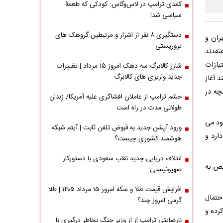
کمدی ترامپ در لاس‌وگاس: کودکی که طعمۀ
سیاسی شد!
دستگیری ۸ نفر از اشرار و مرتبطین گروهک های
ران و
تروریستی
تقدند
یازات
شارژ کالابرگ سه دهک امروز ۱۵ مرداد | تغییرات
جدید واریزی های کالابرگ
 آغاز
چه در
خشم ترامپ از عاملان افشاگری‌ علیه آمریکا/ زندان
طولانی مدت در راه است
ود می
ورود آپشن جدید به قبوض تلفن ثابت | آیتم شبکه
ارد و
هوشمند کشوری چیست؟
ائتلاف دریایی جدید نقاب سعودی با دستورکار
تص به
صهیونیستی
افزایش قیمت طلا و سکه امروز ۱۵ مرداد ۱۴۰۵ | طلا
حتمال
گرمی امروز چند؟
رده و
نارضایتی ترامپ از از وزیر جنگ بخاطر درگیری با