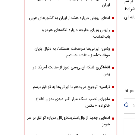
بر سر
ایران
شرایط
نه ای
ادعای رویترز درباره هشدار ایران به کشورهای عربی
رایزنی وزرای خارجه درباره تنگه‌های هرمز و
باب‌المندب
ونس: ایرانی‌ها سرسخت هستند/ به دنبال پایان
موفقیت‌آمیز مناقشه هستیم
افشاگری شبکه ان‌بی‌سی نیوز از جنایت آمریکا در
یمن
ترامپ: ترجیح می‌دهم با ایرانی‌‌ها به توافق برسم
ماجرای نصب سنگ مزار اکبر عبدی بدون اطلاع
د
خانواده +عکس
ادعایی جدید از وال‌استریت‌ژورنال درباره توافق بر سر
هرمز