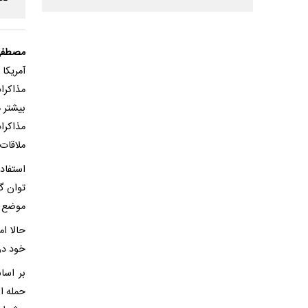
مصطفی
آمریکا
مذاکرا
بیشتر 
مذاکرا
ملاقات
استفاده
توان گف
موضع تص
حالا ا
خود در
بر اسا
حمله اس