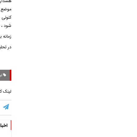
هشدار 
موضع ع
کنونی 
شود ، 
زمانه 
در تحل
تیم
لینک کو
اخبا