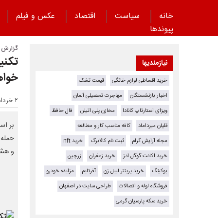
خانه
سیاست
اقتصاد
عکس و فیلم
پیوند‌ها
گزارش ه
تکنی
نیازمندیها
خواه
خرید اقساطی لوازم خانگی
قیمت تشک
اخبار بازنشستگان
مهاجرت تحصیلی آلمان
۲ خرداد ۱۴۰۴ - ۱۳:۳۱
ویزای استارتاپ کانادا
مخازن پلی اتیلن
فال حافظ
بر اس
قلیان میرداماد
کافه مناسب کار و مطالعه
حمله 
مجله آرایش گرام
ثبت نام کالابرگ
خرید nft
و هشد
خرید اکانت گوگل ادز
خرید زعفران
زرچین
بوکینگ
خرید پرینتر لیبل زن
آفرتایم
مزایده خودرو
فروشگاه لوله و اتصالات
طراحی سایت در اصفهان
خرید سکه پارسیان گرمی