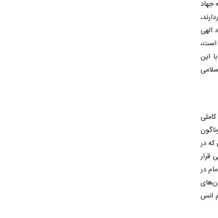
 جهاد
دارند،
 الهی
 است،
ا این
سلامی
کاملی
ناگون
که در
 قرار
مام در
ان‌های
ام انس