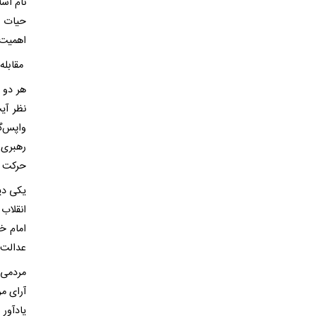
نام اسل
حیات ب
اهمیت 
مقابله 
هر دو ر
نظر آیت
واپس‌گ
رهبری ا
حرکت ا
یکی دی
انقلاب
امام خ
عدالت 
مردمی‌ب
آرای مر
یادآور