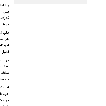
راه ام
پس از 
گذرگاه‌
مهم‌تری
یکی از 
ناب محم
امریکا
اصیل ا
در منظ
عدالت‌
سلطه ق
برجسته‌
آیت‌الل
خود تأ
در سخن