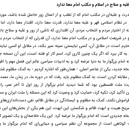
لبه و سلاح در اسلام و مکتب امام معنا ندارد
رت و غلبه‌ای در مکتب امام که از تغلب و از اعمال زور حاصل شده باشد، مورد
ر نظام اسلامی قهر و غلبه معنا ندارد، قدرت معنا دارد، اقتدار معنا دارد، اما 
 از اختیار مردم و انتخاب مردم، آن اقتداری که ناشی از زور و غلبه و سلاح باش
 در شریعت اسلامی و در مکتب امام معنا ندارد، آن قدرتی که از انتخاب مردم به
حترم است، در مقابل آن، کسی نبایستی سینه سپر بکند، در مقابل او کسی نباید 
ی به کار ببرد که اگر یک چنین کاری کرد، اسم کار او فتنه است، این آن نسخه 
امام بزرگوار ما به دنیا عرضه کرد و به ادبیات سیاسی عالم این فصل مهم را افز
خه جدید، یکی از عناصر اصلی - همان‌طور که اشاره کردیم - به کمک مظلوم شتا
م مقابله کردن است، به کمک مظلوم باید رفت که در دوره ما، در زمان ما، مصدا
ت ملت فلسطین بود که شما دیدید امام بزرگوار از روز اول تا آخر عمر، را
 تأکید کرد، تکیه کرد، حمایت کرد و وصیت کرد که این مسئله را ملت ایران و مس
راموش نکنند، کمک به مظلوم و ایستادگی در مقابل ظالم، نفی دست‌اندازی‌های 
صریح هیبت و ابهت ظالم و شکستن این ابهت، این هم یکی از بخش‌های این ن
خه جدیدی است که امام بزرگوار ما عرضه کرد. این یک خلاصه‌ای و یک تصویر کو
کوتاهی است از مجموعه آن نظم سیاسی و مبنایی‌ای که امام بزرگوار ما 