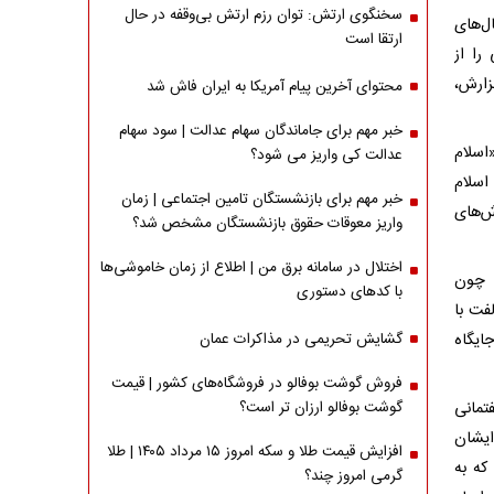
سخنگوی ارتش: توان رزم ارتش بی‌وقفه در حال
ل‌های
ارتقا است
را از
زارش،
محتوای آخرین پیام آمریکا به ایران فاش شد
خبر مهم برای جاماندگان سهام عدالت | سود سهام
«اسلام
عدالت کی واریز می شود؟
اسلام
خبر مهم برای بازنشستگان تامین اجتماعی | زمان
ش‌های
واریز معوقات حقوق بازنشستگان مشخص شد؟
اختلال در سامانه برق من | اطلاع از زمان خاموشی‌ها
، چون
با کدهای دستوری
فت با
ایگاه
گشایش تحریمی در مذاکرات عمان
فروش گوشت بوفالو در فروشگاه‌های کشور | قیمت
تمانی
گوشت بوفالو ارزان تر است؟
ایشان
افزایش قیمت طلا و سکه امروز ۱۵ مرداد ۱۴۰۵ | طلا
که به
گرمی امروز چند؟