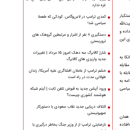
غزه ندارد
تکبار
کمدی ترامپ در لاس‌وگاس: کودکی که طعمۀ
سیاسی شد!
‌الله
اده و
دستگیری ۸ نفر از اشرار و مرتبطین گروهک های
ی این
تروریستی
شارژ کالابرگ سه دهک امروز ۱۵ مرداد | تغییرات
کا به
جدید واریزی های کالابرگ
قابله
خشم ترامپ از عاملان افشاگری‌ علیه آمریکا/ زندان
له با
طولانی مدت در راه است
امه به
 سیاسی
ورود آپشن جدید به قبوض تلفن ثابت | آیتم شبکه
هوشمند کشوری چیست؟
ائتلاف دریایی جدید نقاب سعودی با دستورکار
صهیونیستی
 همان
فتاده
نارضایتی ترامپ از از وزیر جنگ بخاطر درگیری با