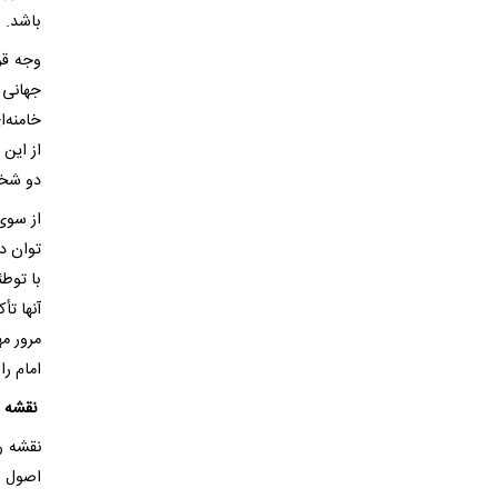
باشد.
وجه قر
جهانی و
خامنه‌
از این 
دو شخ
از سوی
توان د
با توط
آنها تأ
مرور مه
امام را
نقشه را
نقشه ر
اصول ا