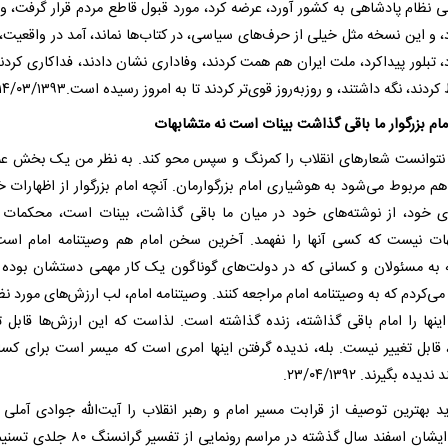
ی نظام پادشاهی به کشور آورد، عرضه کرد، مورد قبول قاطع مردم قرار گرفت، و
د، و این نسخه مثل خیلی از حرف‌های سیاسی، در کتاب‌ها نماند، آمد در واقعیت،
، تبلور پیداکرد، ملت ایران هم همت کردند، وفاداری نشان دادند، فداکاری کردند
ردند، نگه داشتند، و روزبه‌روز قوی‌تر کردند تا به امروز رسیده است.۱۴/۰۳/۱۳۹۳
مام بزرگوار ما باقی گذاشت بینات است نه متشابهات
توانست شعار‌های انقلاب را کمرنگ و سپس محو کند. به نظر من یک بخش عم
هم مربوط می‌شود به هوشیاری امام بزرگوارمان. آنچه امام بزرگوار از اظهارات خ
ای خود، از نوشته‌های خود در میان ما باقی گذاشت، بینات است، محکمات
ات نیست که کسی آنها را نفهمد. آخرین سخن امام هم وصیتنامه امام اس
به مسئولان و کسانی که در دولت‌های گوناگون یک کار مهمی دستشان بوده
ی‌کردم که به وصیتنامه امام مراجعه کنند. وصیتنامه امام، لب ارزش‌های مورد نظ
ینها را امام باقی گذاشته، زنده گذاشته است. لذاست که این ارزش‌ها قابل 
قابل تغییر نیست. بله، ندیده گرفتن اینها امری است که میسر است برای کسا
یده بگیرند. ۲۳/۰۴/۱۳۹۲.
ید بهترین توصیف از قرابت مسیر امام و رهبر انقلاب را آیت‌الله جوادی آملی 
است، ایشان اسفند سال گذشته در مراسم رونمایی از تفسیر