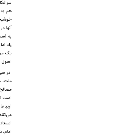
سرافکند
هم به 
خوشبخت
آنها در
به اسم
یاد اما
یک موج
اصول 
در سیا
ملت، م
مصالح 
است از
ارتباط 
می‌کنن
ایستاد
امام، در