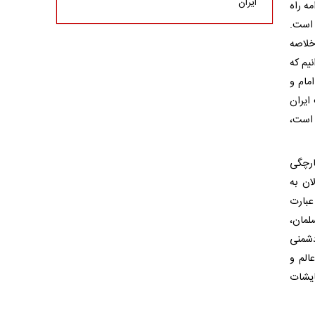
ایران
ه راه
 است.
خلاصه
نیم که
مام و
ایران
 است،
ارچگی
ان به
عبارت
لمان،
دشمنی
الم و
ایشات