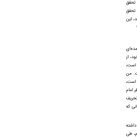
 تحقق
 تحقق
، این
ده‌ای
ود، از
 است،
ت. من
 است،
ر امام
تحریف
نی که
داشته
 گرانسنگ ۸۰ جلدی تسنیم، طی