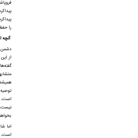
فروپاش
پیداکر
پیداکرد
را حفظ ک
آنچه ا
دشمن ن
از این 
گفته‌ه
متشابه
همیشه 
توصیه م
است، ا
نیست، 
بخواهند ند
اما شا