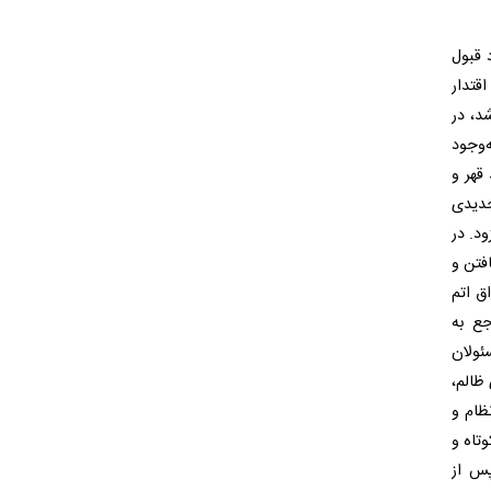
 قبول
اقتدار
د، در
‌وجود
قهر و
جدیدی
ود. در
فتن و
ق اتم
جع به
ئولان
ظالم،
ظام و
تاه و
پس از