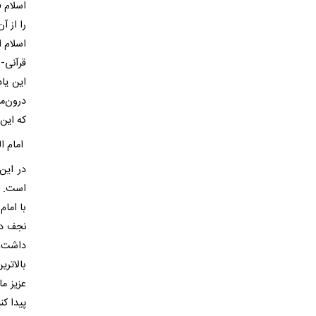
اسلام 
را از آ
اسلام ا
قرآنی-
این یا
درون‌م
که این ت
امام ا
در این
است. د
با امام
نجف در
داشت، ا
بالاتری
عزیز ما
پیدا کنید