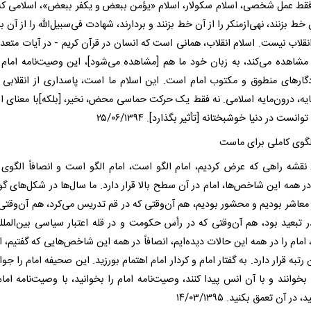
فقط عمل شخصی، اسلام سکولار، اسلام «یؤمن ببعض و یکفر ببعض»، اسلامی که
ن خط بزنند، نهی‌ازمنکر را از آن خط بزنند و بردارند، شهادت فی‌سبیل‌الله را از آن بر
نقلاب نیست. اسلام انقلاب، همانی است که انسان در قرآن کریم - در آیات متعدد
 مشاهده می‌کند، به زبان خود ما هم [مشاهده می‌شود]، این وصیت‌نامه امام
دگار‌های منطوق و مکتوب امام است. این اسلام ما است، پاسداری از انقلابی ب
ایه، درون‌مایه اسلامی. نه فقط یک حرکت حماسی محض، نخیر، [بلکه]با معنای ا
وانست در دنیا خوشبختانه [تأثیر بگذارد]. ۲۵/۰۶/۱۳۹۴
لگوی کاملی برای ماست
 نقشه راهی که عرض کردیم، امام الگو است، امام الگو است و انصافاً الگوی 
ر همه این شاخص‌ها، امام در آن سطح بالا قرار دارد. ما سال‌ها در شکل‌های گو
 معاشر بودیم و محشور بودیم، هم آن‌وقتی که در قم تدریس می‌کرد، هم آن‌وقتی 
 تبعید بود، هم آن‌وقتی که در رأس حکومت و در قله اعتبار سیاسی بین‌المللی
مام را در همه این حالات دیده‌ایم، انصافاً در همه این شاخص‌هایی که گفتیم، ا
ن رتبه قرار دارد. به گفتار امام و کردار امام اهتمام بورزید. این صحیفه امام را جو
 بخوانند و با آن انس پیدا کنند، وصیت‌نامه امام را بخوانید، با وصیت‌نامه ام
، در آن تعمق بکنید. ۱۴/۰۳/۱۳۹۵