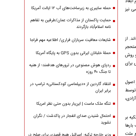
 ابعاد
حمله سایبری به زیرساخت‌های آب ۱۲ ایالت آمریکا
ی نیز
حمایت پاکستان از مذاکرات عمان/طرفین به تفاهم
نامه اسلام‌آباد بازگردند
ند. از
شایعات معافیت سربازان فراری/ اطلاعیه مهم فراجا
متحجر
حملۀ خلبانان ایرانی بدون GPS به پایگاه آمریکا
و روش
 برای
ردپای هوش مصنوعی در ترورهای هدفمند؛ از هنیه
تا جنگ ۴۰ روزه
 اصول
انتقاد گاردین از «دیپلماسی کودکستانی» ترامپ در
 توسط
برابر ایران
زادی،
تنگه ملک ماست | این‌بار بدون حتی نظر امریکا
احتمال شنیدن صدای انفجار در پاکدشت / نگران
یه بر
نشوید
بار‌ها
ع ملت
وزیر خارجه ترکیه: اسرائیل هیچ قصدی برای صلح در