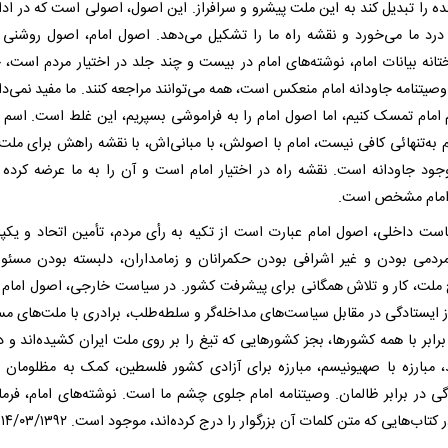
ه را تبدیل کند به این ملت پیشرو و سرافراز. این اصول، اصولی است که در ادام
درد ما می‌خورد و نقشه راه ما را تشکیل می‌دهد. اصول امام، اصول روشنی
انه بیانات امام، نوشته‌های امام در بیست و چند جلد در اختیار مردم است، 
 وصیتنامه جاودانه امام منعکس است، همه می‌توانند مراجعه کنند. ما مفید نمی‌دا
 امام تمسک کنیم، اما اصول امام را به فراموشی بسپریم، این غلط است. اسم ا
م به‌تنهائی کافی نیست، امام با اصولش، با مبانی‌اش، با نقشه راهش برای ملت 
ود جاودانه است. نقشه راه در اختیار امام است و آن را به ما عرضه کرده
امام مشخص است.
ست داخلی، اصول امام عبارت است از تکیه به رأی مردم، تأمین اتحاد و یکپ
ردمی بودن و غیر اشرافی بودن حکمرانان و زمامداران، دلبسته بودن مسئول
ملت، کار و تلاش همگانی برای پیشرفت کشور. در سیاست خارجی، اصول امام 
 ایستادگی در مقابل سیاست‌های مداخله‌گر و سلطه‌طلب، برادری با ملت‌های مس
برابر با همه کشورها، بجز کشور‌هایی که تیغ را بر روی ملت ایران کشیده‌اند و 
د، مبارزه با صهیونیسم، مبارزه برای آزادی کشور فلسطین، کمک به مظلومان ع
گی در برابر ظالمان. وصیتنامه امام جلوی چشم ما است. نوشته‌های امام، فرم
 کتا‌ب‌هایی که متن کلمات آن بزرگوار را درج کرده‌اند، موجود است. ۱۴/۰۳/۱۳۹۲