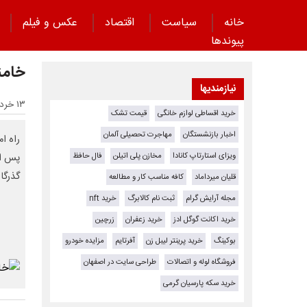
خانه
سیاست
اقتصاد
عکس و فیلم
پیوند‌ها
خامن
نیازمندیها
۱۳ خرداد ۱۴۰۴ - ۰۸:۰۵
خرید اقساطی لوازم خانگی
قیمت تشک
اخبار بازنشستگان
مهاجرت تحصیلی آلمان
راه ا
ویزای استارتاپ کانادا
مخازن پلی اتیلن
فال حافظ
پس از
گذرگا
قلیان میرداماد
کافه مناسب کار و مطالعه
مجله آرایش گرام
ثبت نام کالابرگ
خرید nft
خرید اکانت گوگل ادز
خرید زعفران
زرچین
بوکینگ
خرید پرینتر لیبل زن
آفرتایم
مزایده خودرو
فروشگاه لوله و اتصالات
طراحی سایت در اصفهان
خرید سکه پارسیان گرمی