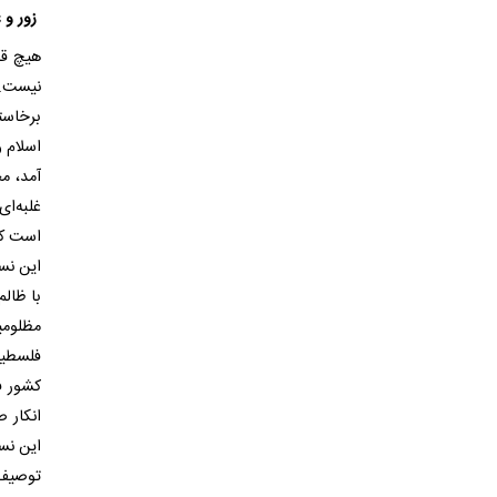
زور و غ
هیچ قد
نیست. د
برخاسته
اسلام و
آمد، م
غلبه‌ا
است که 
این نس
با ظال
مظلومی
فلسطین
کشور ف
انکار 
این نس
توصیف 