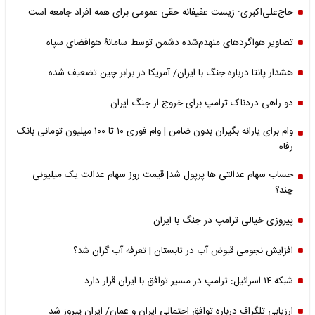
حاج‌علی‌اکبری: زیست عفیفانه حقی عمومی برای همه افراد جامعه است
تصاویر هواگردهای منهدم‌شده دشمن توسط سامانۀ هوافضای سپاه
هشدار پانتا درباره جنگ با ایران/ آمریکا در برابر چین تضعیف شده
دو راهی دردناک ترامپ برای خروج از جنگ ایران
وام برای یارانه بگیران بدون ضامن | وام فوری ۱۰ تا ۱۰۰ میلیون تومانی بانک
رفاه
حساب سهام عدالتی ها پرپول شد| قیمت روز سهام عدالت یک میلیونی
چند؟
پیروزی خیالی ترامپ در جنگ با ایران
افزایش نجومی قبوض آب در تابستان | تعرفه آب گران شد؟
شبکه ۱۴ اسرائیل: ترامپ در مسیر توافق با ایران قرار دارد
ارزیابی تلگراف درباره توافق احتمالی ایران و عمان/ ایران پیروز شد