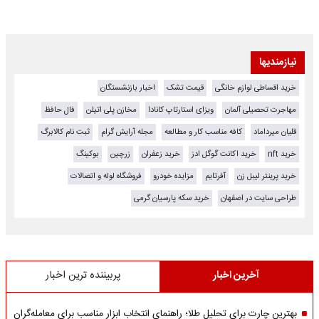
نیازمندیها
خرید اقساطی لوازم خانگی
قیمت تشک
اخبار بازنشستگان
مهاجرت تحصیلی آلمان
ویزای استارتاپ کانادا
مخازن پلی اتیلن
فال حافظ
قلیان میرداماد
کافه مناسب کار و مطالعه
مجله آرایش گرام
ثبت نام کالابرگ
خرید nft
خرید اکانت گوگل ادز
خرید زعفران
زرچین
بوکینگ
خرید پرینتر لیبل زن
آفرتایم
مزایده خودرو
فروشگاه لوله و اتصالات
طراحی سایت در اصفهان
خرید سکه پارسیان گرمی
آخرین اخبار
پربیننده ترین اخبار
بهترین چارت برای تحلیل طلا؛ راهنمای انتخاب ابزار مناسب برای معامله‌گران