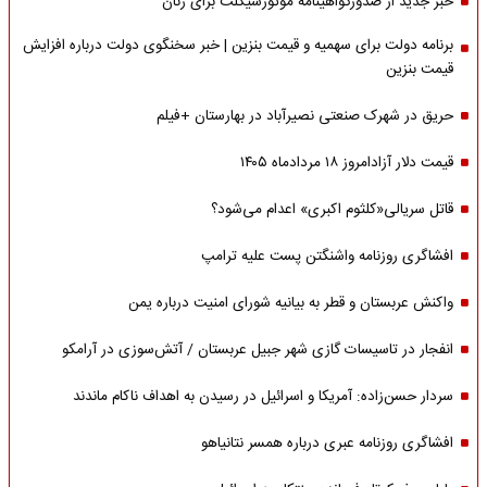
خبر جدید از صدورگواهینامه موتورسیکلت برای زنان
برنامه دولت برای سهمیه و قیمت بنزین | خبر سخنگوی دولت درباره افزایش
قیمت بنزین
حریق در شهرک صنعتی نصیرآباد در بهارستان +فیلم
قیمت دلار آزادامروز ۱۸ مردادماه ۱۴۰۵
قاتل سریالی«کلثوم اکبری» اعدام می‌شود؟
افشاگری روزنامه واشنگتن پست علیه ترامپ
واکنش عربستان و قطر به بیانیه شورای امنیت درباره یمن
انفجار در تاسیسات گازی شهر جبیل عربستان / آتش‌سوزی در آرامکو
سردار حسن‌زاده: آمریکا و اسرائیل در رسیدن به اهداف ناکام ماندند
افشاگری روزنامه عبری درباره همسر نتانیاهو