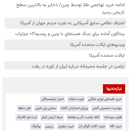
نیازمندیها
خرید اقساطی لوازم خانگی
قیمت تشک
اخبار بازنشستگان
مهاجرت تحصیلی آلمان
ویزای استارتاپ کانادا
مخازن پلی اتیلن
فال حافظ
قلیان میرداماد
کافه مناسب کار و مطالعه
مجله آرایش گرام
ثبت نام کالابرگ
خرید nft
خرید اکانت گوگل ادز
خرید زعفران
زرچین
بوکینگ