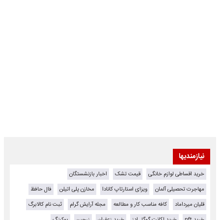
نیازمندیها
خرید اقساطی لوازم خانگی
قیمت تشک
اخبار بازنشستگان
مهاجرت تحصیلی آلمان
ویزای استارتاپ کانادا
مخازن پلی اتیلن
فال حافظ
قلیان میرداماد
کافه مناسب کار و مطالعه
مجله آرایش گرام
ثبت نام کالابرگ
خرید nft
خرید اکانت گوگل ادز
خرید زعفران
زرچین
بوکینگ