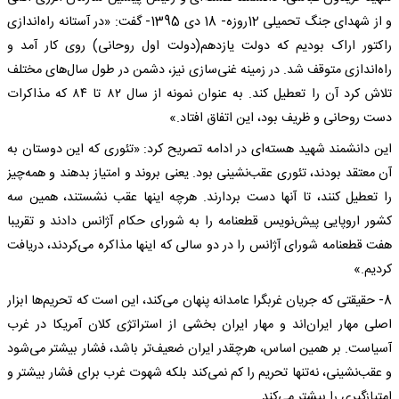
و از شهدای جنگ تحمیلی 12روزه- 18 دی 1395- گفت: «در آستانه راه‌اندازی
راکتور اراک بودیم که دولت یازدهم(دولت اول روحانی) روی کار آمد و
راه‌اندازی متوقف شد. در زمینه غنی‌سازی نیز، دشمن در طول سال‌های مختلف
تلاش کرد آن را تعطیل کند. به عنوان نمونه از سال ۸۲ تا ۸۴ که مذاکرات
دست روحانی و ظریف بود، این اتفاق افتاد.»
این دانشمند شهید هسته‌ای در ادامه تصریح کرد: «تئوری که این دوستان به
آن معتقد بودند، تئوری عقب‌نشینی بود. یعنی بروند و امتیاز بدهند و همه‌چیز
را تعطیل کنند، تا آنها دست بردارند. هرچه اینها عقب نشستند، همین سه
کشور اروپایی پیش‌نویس قطعنامه را به شورای حکام آژانس دادند و تقریبا
هفت قطعنامه شورای آژانس را در دو سالی که اینها مذاکره می‌کردند، دریافت
کردیم.»
8- حقیقتی که جریان غربگرا عامدانه پنهان می‌کند، این است که تحریم‌ها ابزار
اصلی مهار ایران‌اند و مهار ایران بخشی از استراتژی کلان آمریکا در غرب
آسیاست. بر همین اساس، هرچقدر ایران ضعیف‌تر باشد، فشار بیشتر می‌شود
و عقب‌نشینی، نه‌تنها تحریم را کم نمی‌کند بلکه شهوت غرب برای فشار بیشتر و
امتیازگیری را بیشتر می‌کند.