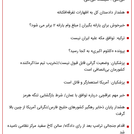
هشدار دادستان کل به اظهارات تفرقه‌افکنانه
خبرخوش برای یارانه بگیران | مبلغ وام یارانه 2 برابر می شود؟
ترکیه: توافق مکه علیه ایران نیست
پرونده «کلثوم اکبری» به کجا رسید؟
پزشکیان: وضعیت گرانی قابل قبول نیست/تخریب تیم مذاکره‌کننده
کشورمان بی‌انصافی است
پزشکیان: آمریکا استعمارگر و قاتل است
خبر مهم عراقچی درباره توافق با عمان/ شرط بازگشایی تنگه هرمز
هشدار پایان ذخایر رهگیر کشورهای خلیج فارس/نگرانی آمریکا از چین بالا
گرفت
اقدام جنجالی ترامپ بعد از رای دادگاه/ سالن کاخ سفید مرکز نظامی نامیده
شد