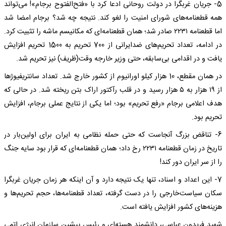
5- جریان غربگرا در دولت روحانی ادعا کرد با «فتح‌الفتوح برجام»! می‌تواند
همه قطعنامه‌های شورای امنیت را لغو کند. نتیجه چه شد؟ برجام امضا شد
اما قطعنامه ۲۲۳۱ صادر شد؛ همان قطعنامه‌ای که مکانیسم ماشه را تثبیت کرد.
در ادامه، تعداد تحریم‌های ضدایرانی از 700 تحریم به 1500 تحریم افزایش
یافت و در اقدامی بی‌سابقه، حتی وزیر خارجه وقت(ظریف) نیز تحریم شد.
در همان مقطع، 10 هزار کیلو اورانیوم از کشور خارج شد. تعداد سانتریفیوژها
از ۱۹ هزار به ۵ هزار رسید و در قلب رآکتور اراک بتن ریخته شد. در حالی که
هدف اعلامی برجام «رفع تحریم» بود؛ اما یکی از نتایج عملی برجام، افزایش
تحریم بود.
6- تناقض بزرگ آنجاست که حتی حمله نظامی به ایران برای اولین‌بار در
تاریخ در زمان قطعنامه ۲۲۳۱ رخ داد؛ همان قطعنامه‌ای که قرار بود سایه جنگ
را از سر ایران دور کند!
7- این اعداد و اسناد، تنها یک نتیجه دارد و آن اینکه هر زمان جریان غربگرا
سکان سیاست‌خارجی را در دست گرفته، تعداد قطعنامه‌ها، حجم تحریم‌ها و
هزینه‌های کشور افزایش یافته است.
شهید فریدون عباسی، دانشمند هسته‌ای و رئیس پیشین سازمان انرژی اتمی