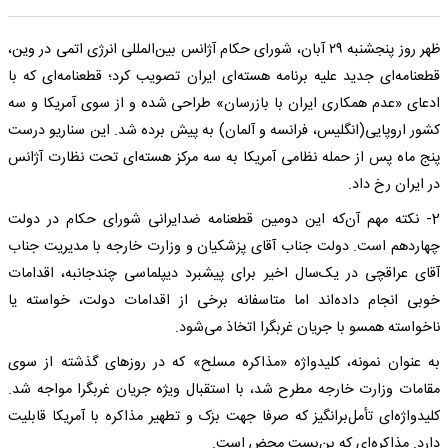
ظهر روز پنجشنبه ۲۹ آبان، شورای حکام آژانس بین‌المللی انرژی اتمی در وین،
قطعنامه‌ای جدید علیه برنامه هسته‌ای ایران تصویب کرد؛ قطعنامه‌ای که با
ادعای «عدم همکاری ایران با بازرسان» طراحی شده و از سوی آمریکا و سه
کشور اروپایی(انگلیس، فرانسه و آلمان) به پیش برده شد. این سناریو درست
پنج ماه پس از حمله نظامی آمریکا به سه مرکز هسته‌ای تحت نظارت آژانس
در ایران رخ داد.
2- نکته مهم‌ آن‌که این دومین قطعنامه ضدایرانی شورای حکام در دولت
چهاردهم است. دولت جناب آقای پزشکیان و وزارت خارجه با مدیریت جناب
آقای عراقچی در یک‌سال اخیر برای پیشبرد دیپلماسی چندجانبه، اقدامات
خوبی انجام داده‌اند اما متاسفانه برخی از اقدامات دولت، خواسته یا
ناخواسته همسو با جریان غربگرا اتخاذ می‌شود.
به عنوان نمونه، کلیدواژه «مذاکره مسلح» که در روزهای گذشته از سوی
مقامات وزارت خارجه مطرح شد، با استقبال ویژه جریان غربگرا مواجه شد.
کلیدواژه‌ای تأمل‌برانگیز که صرفا جهت بزک و تطهیر مذاکره با آمریکا قابلیت
دارد. مذاکره‌ای که بن‌بست محض است.