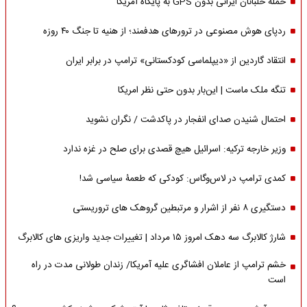
حملۀ خلبانان ایرانی بدون GPS به پایگاه آمریکا
ردپای هوش مصنوعی در ترورهای هدفمند؛ از هنیه تا جنگ ۴۰ روزه
انتقاد گاردین از «دیپلماسی کودکستانی» ترامپ در برابر ایران
تنگه ملک ماست | این‌بار بدون حتی نظر امریکا
احتمال شنیدن صدای انفجار در پاکدشت / نگران نشوید
وزیر خارجه ترکیه: اسرائیل هیچ قصدی برای صلح در غزه ندارد
کمدی ترامپ در لاس‌وگاس: کودکی که طعمۀ سیاسی شد!
دستگیری ۸ نفر از اشرار و مرتبطین گروهک های تروریستی
شارژ کالابرگ سه دهک امروز ۱۵ مرداد | تغییرات جدید واریزی های کالابرگ
خشم ترامپ از عاملان افشاگری‌ علیه آمریکا/ زندان طولانی مدت در راه
است