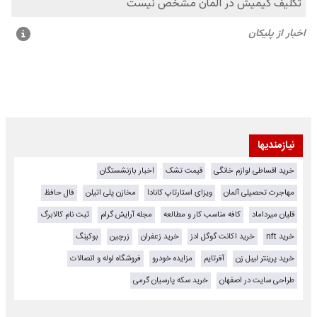
نیازمندیها
خرید اقساطی لوازم خانگی
قیمت تشک
اخبار بازنشستگان
مهاجرت تحصیلی آلمان
ویزای استارتاپ کانادا
مخازن پلی اتیلن
فال حافظ
قلیان میرداماد
کافه مناسب کار و مطالعه
مجله آرایش گرام
ثبت نام کالابرگ
خرید nft
خرید اکانت گوگل ادز
خرید زعفران
زرچین
بوکینگ
خرید پرینتر لیبل زن
آفرتایم
مزایده خودرو
فروشگاه لوله و اتصالات
طراحی سایت در اصفهان
خرید سکه پارسیان گرمی