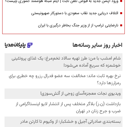
ورود آپشن جدید به قبوض تلفن ثابت | آیتم شبکه هوشمند کشوری چیست؟
ائتلاف دریایی جدید نقاب سعودی با دستورکار صهیونیستی
نارضایتی ترامپ از از وزیر جنگ بخاطر درگیری با ایران