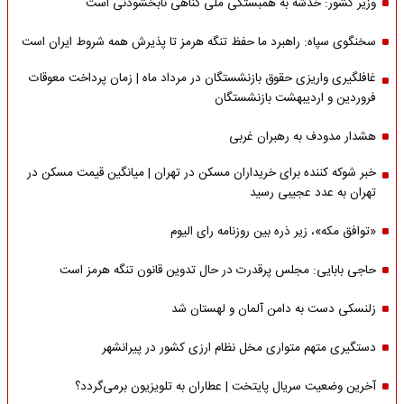
وزیر کشور: خدشه به همبستگی ملی گناهی نابخشودنی است
سخنگوی سپاه: راهبرد ما حفظ تنگه هرمز تا پذیرش همه شروط ایران است
غافلگیری واریزی حقوق بازنشستگان در مرداد ماه | زمان پرداخت معوقات
فروردین و اردیبهشت بازنشستگان
هشدار مدودف به رهبران غربی
خبر شوکه کننده برای خریداران مسکن در تهران | میانگین قیمت مسکن در
تهران به عدد عجیبی رسید
«توافق مکه»، زیر ذره بین روزنامه رای الیوم
حاجی بابایی: مجلس پرقدرت در حال تدوین قانون تنگه هرمز است
زلنسکی دست به دامن آلمان و لهستان شد
دستگیری متهم متواری مخل نظام ارزی کشور در پیرانشهر
آخرین وضعیت سریال پایتخت | عطاران به تلویزیون برمی‌گردد؟