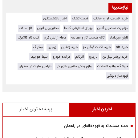
نیازمندیها
خرید اقساطی لوازم خانگی
قیمت تشک
اخبار بازنشستگان
مهاجرت تحصیلی آلمان
ویزای استارتاپ کانادا
مخازن پلی اتیلن
فال حافظ
قلیان میرداماد
کافه مناسب کار و مطالعه
مجله آرایش گرام
ثبت نام کالابرگ
خرید nft
خرید اکانت گوگل ادز
خرید زعفران
زرچین
بوکینگ
خرید پرینتر لیبل زن
باربری
آفرتایم
مزایده خودرو
بلیط هواپیما
فروشگاه لوله و اتصالات
لوازم یدکی ماشین های کیا
طراحی سایت در اصفهان
قهوه ساز دلونگی
آخرین اخبار
پربیننده ترین اخبار
حمله مسلحانه به قهوه‌خانه‌ای در زاهدان