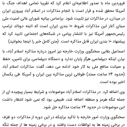
فروردین ماه با صدور اطلاعیه‌ای اعلام کرد که تقریبا تمامی اهداف جنگ با
آمریکا محقق شده و قرار است با انجام مذاکرات در اسلام آباد پیروزی ایران
در میدان، در مذاکرات نیز تثبیت شود. براساس بیانیه شورای عالی امنیت ملی
مبنای آغاز این مذاکرات شروط ۱۰ بندی ایران است که البته دونالد ترامپ
رئیس‌جمهور آمریکا نیز با انتشار پیامی در شبکه‌های اجتماعی تایید کرد که
پیشنهاد ۱۰ بندی ایران قابل مذاکره است. (متن کامل خبر را اینجا بخوانید)
اسماعیل بقایی سخنگوی وزارت خارجه نیز امروز درباره مذاکره اسلام آباد، با
بیان اینکه دیپلماسی هرگز پایان ندارد و دستگاه دیپلماسی برای تامین، حفظ
و صیانت منافع ملی به کار خود ادامه می دهد، گفت: مذاکرات اسلام آباد
(حدود ۲۴ ساعت ممتد) طولانی ترین مذاکره بین ایران و آمریکا طی یکسال
اخیر بوده است.
وی اضافه کرد: در مذاکرات اسلام آباد موضوعات و شرایط بسیار پیچیده ای از
جمله تنگه هرمز و منطقه اضافه شد، طبیعی بود که نمی شود انتظار داشت
این موضوعات در حدود ۲۴ ساعت مذاکره حل شود.
سخنگوی وزارت امور خارجه با تاکید براینکه در این دوره از مذاکرات دو طرف
در برخی زمینه ها به توافقات دست یافتند و در برخی زمینه ها از جمله تنگه