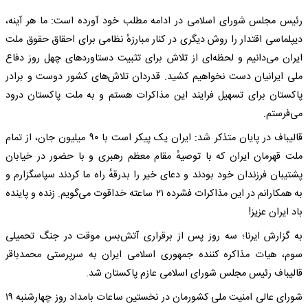
رئیس مجلس شورای اسلامی در ادامه مطلب خود آورده است: ما هر آینه،
دیپلماسی اقتدار را روش دیگری در کنار مبارزهٔ نظامی برای احقاق حقوق ملت
ایران می‌دانیم و لحظه‌ای از تلاش برای تثبیت دستاوردهای چهل روز دفاع
ملی ایرانیان دست نخواهیم کشید. قدردان تلاش‌های کشور دوست و برادر
پاکستان برای تسهیل فرایند این مذاکرات هستم و به ملت پاکستان درود
می‌فرستم.
قالیباف در پایان متذکر شد: ایران یک پیکر است با ۹۰ میلیون جان، از تمام
ملت قهرمان ایران که با توصیهٔ مقام معظم رهبری و با حضور در خیابان
پشتیبان فرزندان خود بودند و دعای خیر را بدرقهٔ راه ما کردند سپاسگزارم و
به همکارانم در این مذاکرات فشرده ۲۱ ساعته خداقوت می‌گویم. زنده و پاینده
باد ایران عزیز!
به گزارش ایرنا؛ سه روز پس از برقراری آتش‌بس موقت در جنگ تحمیلی
سوم، هیات مذاکره کننده جمهوری اسلامی ایران به سرپرستی محمدباقر
قالیباف رئیس مجلس شورای اسلامی عازم پاکستان شد.
شورای عالی امنیت ملی کشورمان در نخستین ساعات بامداد روز چهارشنبه ۱۹