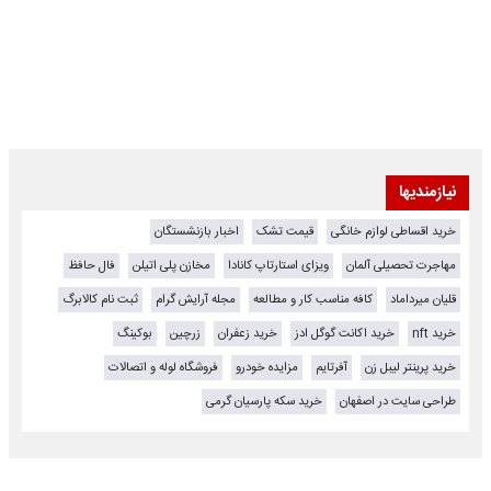
نیازمندیها
خرید اقساطی لوازم خانگی
قیمت تشک
اخبار بازنشستگان
مهاجرت تحصیلی آلمان
ویزای استارتاپ کانادا
مخازن پلی اتیلن
فال حافظ
قلیان میرداماد
کافه مناسب کار و مطالعه
مجله آرایش گرام
ثبت نام کالابرگ
خرید nft
خرید اکانت گوگل ادز
خرید زعفران
زرچین
بوکینگ
خرید پرینتر لیبل زن
آفرتایم
مزایده خودرو
فروشگاه لوله و اتصالات
طراحی سایت در اصفهان
خرید سکه پارسیان گرمی