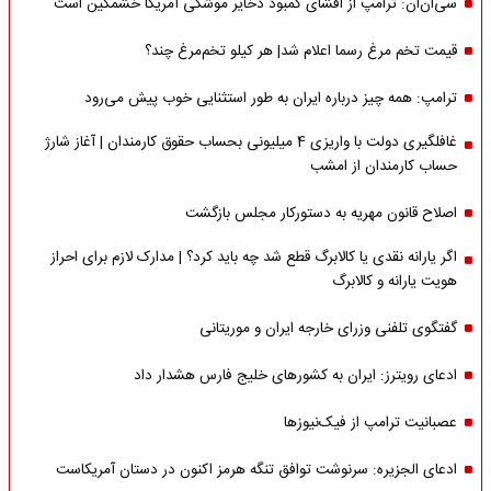
سی‌ان‌ان: ترامپ از افشای کمبود ذخایر موشکی آمریکا خشمگین است
قیمت تخم مرغ رسما اعلام شد| هر کیلو تخم‌مرغ چند؟
ترامپ: همه چیز درباره ایران به طور استثنایی خوب پیش می‌رود
غافلگیری دولت با واریزی 4 میلیونی بحساب حقوق کارمندان | آغاز شارژ
حساب کارمندان از امشب
اصلاح قانون مهریه به دستورکار مجلس بازگشت
اگر یارانه نقدی یا کالابرگ قطع شد چه باید کرد؟ | مدارک لازم برای احراز
هویت یارانه و کالابرگ
گفتگوی تلفنی وزرای خارجه ایران و موریتانی
ادعای رویترز: ایران به کشورهای خلیج فارس هشدار داد
عصبانیت ترامپ از فیک‌نیوزها
ادعای الجزیره: سرنوشت توافق تنگه هرمز اکنون در دستان آمریکاست