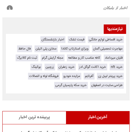
نیازمندیها
خرید اقساطی لوازم خانگی
قیمت تشک
اخبار بازنشستگان
مهاجرت تحصیلی آلمان
ویزای استارتاپ کانادا
مخازن پلی اتیلن
فال حافظ
قلیان میرداماد
کافه مناسب کار و مطالعه
مجله آرایش گرام
ثبت نام کالابرگ
خرید nft
خرید اکانت گوگل ادز
خرید زعفران
زرچین
بوکینگ
خرید پرینتر لیبل زن
آفرتایم
مزایده خودرو
فروشگاه لوله و اتصالات
طراحی سایت در اصفهان
خرید سکه پارسیان گرمی
آخرین اخبار
پربیننده ترین اخبار