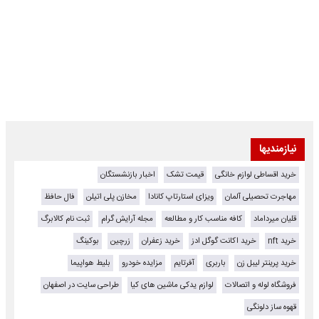
نیازمندیها
خرید اقساطی لوازم خانگی
قیمت تشک
اخبار بازنشستگان
مهاجرت تحصیلی آلمان
ویزای استارتاپ کانادا
مخازن پلی اتیلن
فال حافظ
قلیان میرداماد
کافه مناسب کار و مطالعه
مجله آرایش گرام
ثبت نام کالابرگ
خرید nft
خرید اکانت گوگل ادز
خرید زعفران
زرچین
بوکینگ
خرید پرینتر لیبل زن
باربری
آفرتایم
مزایده خودرو
بلیط هواپیما
فروشگاه لوله و اتصالات
لوازم یدکی ماشین های کیا
طراحی سایت در اصفهان
قهوه ساز دلونگی