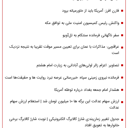
فارن افرز: آمریکا باید از خاورمیانه برود
واکنش رئیس کمیسیون امنیت ملی به توافق مکه
سفر ناگهانی فرمانده سنتکام به تل‌آویو
عراقچی: مذاکرات با عمان برای تعیین مسیر موقت تقریبا به نتیجه نزدیک
است
تصاویر: اعزام زائر اولی‌های آبادانی به زیارت امام هشتم
فرمانده نیروی زمینی سپاه: خبررسانی عرصه نبرد روایت ها و حقیقت‌ها است
هشدار امام جمعه بغداد درباره توطئه آمریکا
ارزش سهام عدالت این برگه ها 10 میلیون تومان شد | استعلام ارزش سهام
عدالت
جدول تغییر زمان‌بندی شارژ کالابرگ الکترونیکی | نوبت شارژ کالابرگ برخی
خانوارها به تعویق افتاد