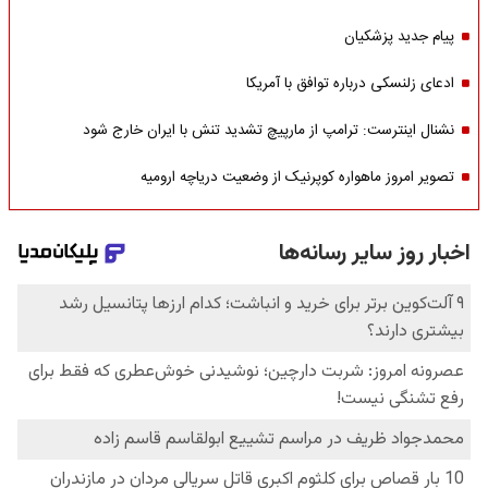
پیام جدید پزشکیان
ادعای زلنسکی درباره توافق با آمریکا
نشنال اینترست: ترامپ از مارپیچ تشدید تنش با ایران خارج شود
تصویر امروز ماهواره کوپرنیک از وضعیت دریاچه ارومیه