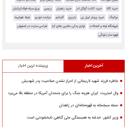
خرید nft
خرید اکانت گوگل ادز
خرید زعفران
زرچین
ورق سیاه فولادایرانیان
بوکینگ
خرید پرینتر لیبل زن
باربری
آفرتایم
مزایده خودرو
بلیط هواپیما
فروشگاه لوله و اتصالات
لوازم یدکی ماشین های کیا
طراحی سایت در اصفهان
قهوه ساز دلونگی
آخرین اخبار
پربیننده ترین اخبار
خاطره فرزند شهید لاریجانی از احراز نشدن صلاحیت پدر شهدیش
وال استریت: ایران هزینه جنگ را برای متحدان آمریکا در منطقه بالا می‌برد
حمله مسلحانه به قهوه‌خانه‌ای در زاهدان
وزیر کشور: خدشه به همبستگی ملی گناهی نابخشودنی است