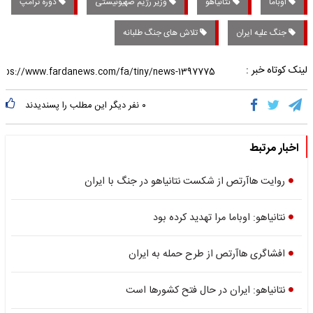
اوباما
نتانیاهو
وزیر رژیم صهیونیستی
دوره ترامپ
جنگ علیه ایران
تلاش های جنگ طلبانه
لینک کوتاه خبر :
۰
نفر دیگر این مطلب را پسندیدند
اخبار مرتبط
روایت هاآرتص از شکست نتانیاهو در جنگ با ایران
نتانیاهو: اوباما مرا تهدید کرده بود
افشاگری هاآرتص از طرح حمله به ایران
نتانیاهو: ایران در حال فتح کشورها است