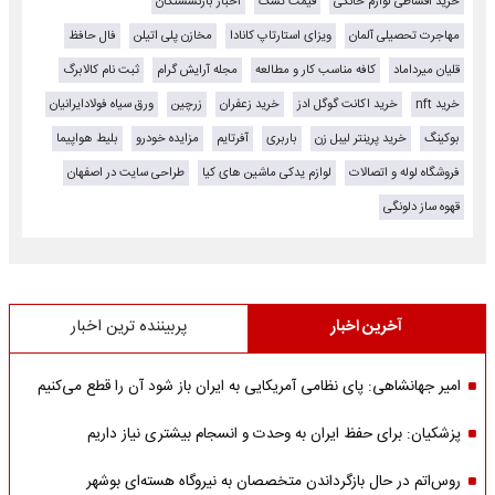
خرید اقساطی لوازم خانگی
قیمت تشک
اخبار بازنشستگان
مهاجرت تحصیلی آلمان
ویزای استارتاپ کانادا
مخازن پلی اتیلن
فال حافظ
قلیان میرداماد
کافه مناسب کار و مطالعه
مجله آرایش گرام
ثبت نام کالابرگ
خرید nft
خرید اکانت گوگل ادز
خرید زعفران
زرچین
ورق سیاه فولادایرانیان
بوکینگ
خرید پرینتر لیبل زن
باربری
آفرتایم
مزایده خودرو
بلیط هواپیما
فروشگاه لوله و اتصالات
لوازم یدکی ماشین های کیا
طراحی سایت در اصفهان
قهوه ساز دلونگی
آخرین اخبار
پربیننده ترین اخبار
امیر جهانشاهی: پای نظامی آمریکایی به ایران باز شود آن را قطع می‌کنیم
پزشکیان: برای حفظ ایران به وحدت و انسجام بیشتری نیاز داریم
روس‌اتم در حال بازگرداندن متخصصان به نیروگاه هسته‌ای بوشهر