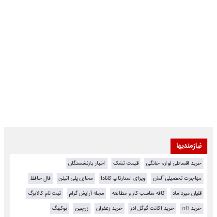
نیازمندیها
خرید اقساطی لوازم خانگی
قیمت تشک
اخبار بازنشستگان
مهاجرت تحصیلی آلمان
ویزای استارتاپ کانادا
مخازن پلی اتیلن
فال حافظ
قلیان میرداماد
کافه مناسب کار و مطالعه
مجله آرایش گرام
ثبت نام کالابرگ
خرید nft
خرید اکانت گوگل ادز
خرید زعفران
زرچین
بوکینگ