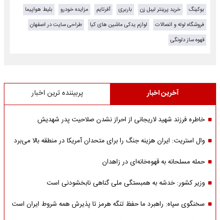
بوکینگ
خرید پرینتر لیبل زن
باربری
آفرتایم
مزایده خودرو
بلیط هواپیما
فروشگاه لوله و اتصالات
لوازم یدکی ماشین های کیا
طراحی سایت در اصفهان
قهوه ساز دلونگی
آخرین اخبار
پربیننده ترین اخبار
خاطره فرزند شهید لاریجانی از احراز نشدن صلاحیت پدر شهدیش
وال استریت: ایران هزینه جنگ را برای متحدان آمریکا در منطقه بالا می‌برد
حمله مسلحانه به قهوه‌خانه‌ای در زاهدان
وزیر کشور: خدشه به همبستگی ملی گناهی نابخشودنی است
سخنگوی سپاه: راهبرد ما حفظ تنگه هرمز تا پذیرش همه شروط ایران است