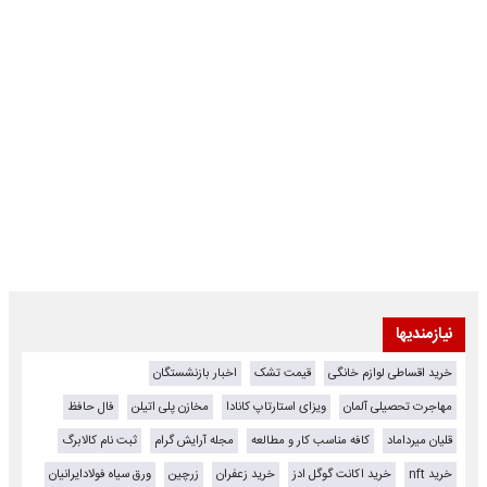
نیازمندیها
خرید اقساطی لوازم خانگی
قیمت تشک
اخبار بازنشستگان
مهاجرت تحصیلی آلمان
ویزای استارتاپ کانادا
مخازن پلی اتیلن
فال حافظ
قلیان میرداماد
کافه مناسب کار و مطالعه
مجله آرایش گرام
ثبت نام کالابرگ
خرید nft
خرید اکانت گوگل ادز
خرید زعفران
زرچین
ورق سیاه فولادایرانیان