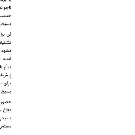
خدمت ص
بسیجی‌
آن برا
تشکیلا
مشهد د
ادب، ب
توأم ب
پیش‌قد
برای سا
بسیج س
دفاع م
بسیجی، 
مستمر، 