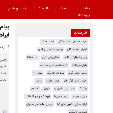
خانه
سیاست
اقتصاد
عکس و فیلم
پیوند‌ها
پیام
نیازمندیها
ابراه
خرید اقساطی لوازم خانگی
قیمت تشک
۱۸ اردیبهشت ۱۴۰۵ - ۱۰:۲۷
اخبار بازنشستگان
مهاجرت تحصیلی آلمان
ویزای استارتاپ کانادا
مخازن پلی اتیلن
فال حافظ
رئیس 
قلیان میرداماد
کافه مناسب کار و مطالعه
یادبو
پاسدا
مجله آرایش گرام
ثبت نام کالابرگ
خرید nft
اجرشا
خرید اکانت گوگل ادز
خرید زعفران
زرچین
بوکینگ
خرید پرینتر لیبل زن
باربری
آفرتایم
مزایده خودرو
بلیط هواپیما
فروشگاه لوله و اتصالات
لوازم یدکی ماشین های کیا
طراحی سایت در اصفهان
قهوه ساز دلونگی