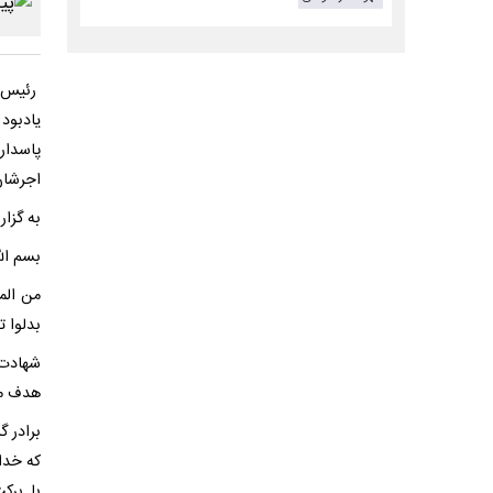
رئیس م
یادبود
پاسدار
اجرشان 
به گزار
بسم الل
من الم
بدلوا تب
شهادت،
هدف متع
برادر گ
که خداو
با برک