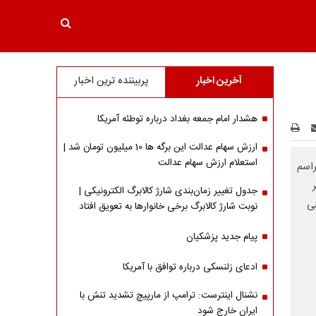
آخرین اخبار
پربیننده ترین اخبار
هشدار امام جمعه بغداد درباره توطئه آمریکا
ارزش سهام عدالت این برگه ها 10 میلیون تومان شد |
استعلام ارزش سهام عدالت
راسم
جدول تغییر زمان‌بندی شارژ کالابرگ الکترونیکی |
لی
نوبت شارژ کالابرگ برخی خانوارها به تعویق افتاد
پیام جدید پزشکیان
ادعای زلنسکی درباره توافق با آمریکا
نشنال اینترست: ترامپ از مارپیچ تشدید تنش با
ایران خارج شود