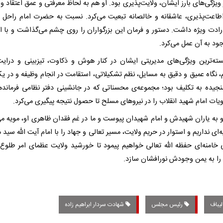
ویژگی‌های بارز ایشان، ولایت‌پذیری بود. او هم به لحاظ معرفتی و عمق اعتقاد و
اعت‌پذیری، عاشقانه و خالصانه تبعیت می‌کرد. نسبت به حضرت امام راحل و
رادت ویژه داشت. دستور و فرمان این بزرگواران را روی چشم می‌گذاشت و با 
ود به آن عمل می‌کرد.
سته‌ترین ویژگی‌های مدیریتی ایشان در کنار هوش و ذکاوت، تیزبینی و درایت
 نگاه عمیق و دقیق به مسایل، نظم تشکیلاتی، استقامت در انجام وظیفه و در یک
جیده به تکلیف بود؛ مجموعه‌ی محسناتی که در جانشینی دفتر نظامی فرماند
ویات امام شهید انقلاب را در نیرو‌های مسلح تا حصول نتیجه پیگیری می‌کرد.
و به یاران شهیدش و امام شهیدان پیوست و ما در غم فقدان ظاهری او، مویه می‌
یه‌ای نداریم و استوار در حریم ولایت، مسیر تعالی و جهاد را با امام آیت الله سید
خامنه‌ای حفظه الله تعالی خواهیم پیمود تا خورشید ولایت عظمای امر طلوع 
ا به یمن وجودش نورافشان سازد.
لیباف
رئیس مجلس
شهادت سردار ابراهیم زاده