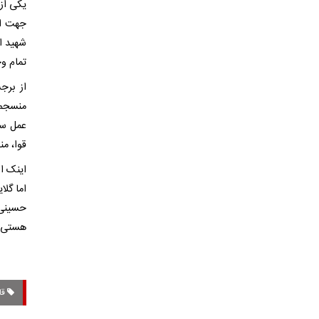
یکی از 
جهت اط
شهید ا
تمام وج
از برج
منسجم،
عمل سن
قوا، من
اینک ا
اما گلا
حسینی 
هستی ر
قا