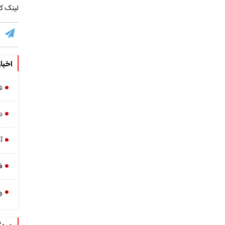
لینک کو
اخبا
۵ درخواست قالیباف از مردم
د
آ
ف
و