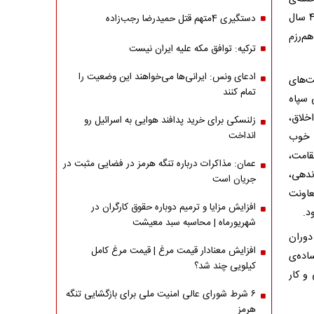
ناجوانمردانه‌ی تروریستی امریکایی صهیونیستی به بیت شریف رهبری، بعد از قریب ۴۷ سال
دستگیری 4متهم قتل حمیدرضا رجب‌زاده
م‌رزم
ترکیه: توافق مکه علیه ایران نیست
ادعای ونس: ایرانی‌ها می‌خواهند این وضعیت را
ت‌های
تمام کنند
 سپاه
خلاق،
زلنسکی برای خرید پدافند هوایی به اسرائیل رو
انداخت
د خوب
قامت،
عمان: مذاکرات درباره تنگه هرمز در فضایی مثبت در
ندهی،
جریان است
عاونت
افزایش مزایا و ترمیم دوباره حقوق کارگران در
د.
شهریورماه | محاسبه سبد معیشت
 ۵ نصر از سال ۶۳ تا پایان دوران
افزایش معنادار قیمت مرغ | قیمت مرغ کامل
اده‌ی
کیلویی چند شد؟
 و کار
۶ شرط شورای عالی امنیت ملی برای بازگشایی تنگه
هرمز