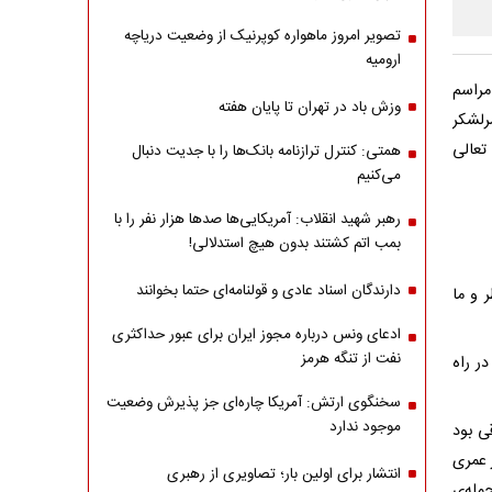
تصویر امروز ماهواره کوپرنیک از وضعیت دریاچه
ارومیه
مراسم
وزش باد در تهران تا پایان هفته
رلشکر
تعالی
همتی: کنترل ترازنامه بانک‌ها را با جدیت دنبال
می‌کنیم
رهبر شهید انقلاب: آمریکایی‌ها صدها هزار نفر را با
بمب اتم کشتند بدون هیچ استدلالی!
دارندگان اسناد عادی و قولنامه‌ای حتما بخوانند
 و ما
ادعای ونس درباره مجوز ایران برای عبور حداکثری
نفت از تنگه هرمز
ر راه
سخنگوی ارتش: آمریکا چاره‌ای جز پذیرش وضعیت
موجود ندارد
قی بود
ز عمری
انتشار برای اولین بار؛ تصاویری از رهبری
مله‌ی