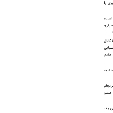
ری را
 است،
طرفی،
.
کانال
تیابی
 مقدم
حه به
انجام
 مسیر
ای یک