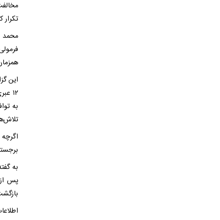
مخالفت
تکرار کر
محمد ب
فرمولی
همزمان
این گز
۱۲ عب
به توا
تلاش‌ه
اگرچه 
برجسته
به گفت
پس از 
بازگشت
اطلاعا