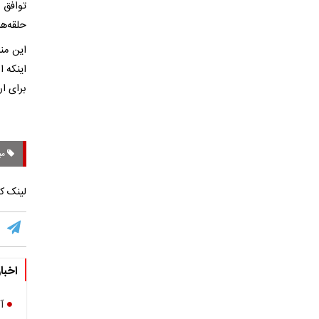
توافق 
حلقه‌ها
این من
اینکه 
برای ار
می
لینک کو
اخبا
آ