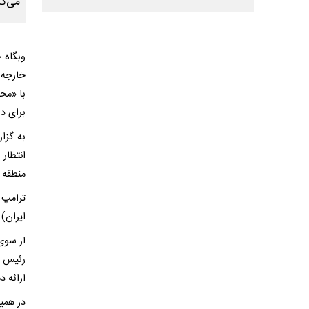
وبگاه خ
خارجه 
با «مح
برای دس
به گزا
انتظار
منطقه 
ترامپ 
ایران) 
از سوی
رئیس ج
ارائه د
در همی