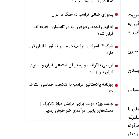
عدالت یک میلیونی چند؟
پیروزی خیالی ترامپ در جنگ با ایران
ضرورت
گی به
افزایش نجومی قبوض آب در تابستان | تعرفه آب
بی به
گران شد؟
شبکه ۱۴ اسرائیل: ترامپ در مسیر توافق با ایران قرار
مسیری
دارد
ارزیابی تلگراف درباره توافق احتمالی ایران و عمان/
بستان
ایران پیروز شد
روزنامه پاکستانی: ترامپ به شکست حماسی اعتراف
تیابی
کند
جلسه ویژه دولت برای افزایش مبلغ کالابرگ |
ای با
دهک‌های پایین درآمدی خبر خوش رسید
لیرغم
رگونه
 دیگر