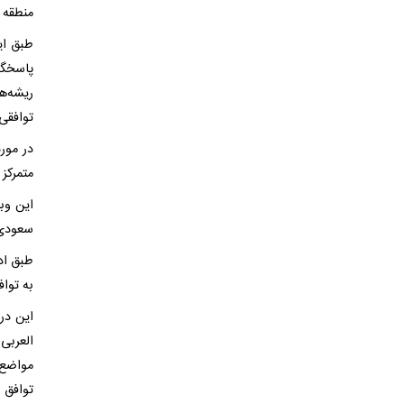
منطقه 
طبق ای
پاسخگو
ریشه‌ه
توافقی 
در مور
متمرکز 
این وبگ
سعودی 
طبق اد
به تواف
این در
العربی
مواضع 
توافق ا