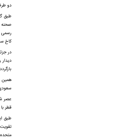
دو طرف 
رسمی ب
کاخ سفی
در جزئ
دیدار 
بازگردد
همین م
سعودی، 
عصر شن
قطر با 
طبق ای
تقویت 
متحده 