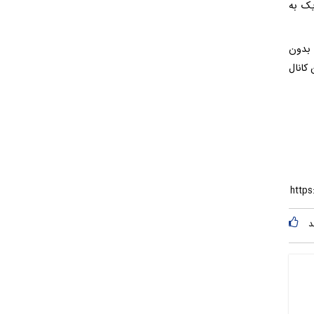
یک به
 بدون
کانال
د