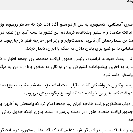
بری آمریکایی اکسیوس، به نقل از دو منبع آگاه ادعا کرد که «مارکو روبیو»، وزی
ایالات متحده و «استیو ویتکاف»، فرستاده این کشور به غرب آسیا روز شنبه در 
مد بن عبدالرحمان آل ثانی»، نخست‌وزیر و وزیر امور خارجه قطر، در چارچوب تل
تیابی به توافقی برای پایان دادن به جنگ با ایران، دیدار کردند.
رش ایسنا، «دونالد ترامپ»، رئیس جمهور ایالات متحده، روز جمعه اظهار دا
 دارد به آخرین پیشنهادات کشورش برای توافقی به منظور پایان دادن به درگی
پاسخی داده شود.
به خبرنگاران در واشنگتن گفت: «قرار است امشب (جمعه شب/شنبه صبح) نامه‌ا
دریافت کنم، بنابراین خواهیم دید که اوضاع چگونه پیش می‌رود.»
 دیگر، سخنگوی وزارت خارجه ایران روز جمعه اعلام کرد که پاسخش به آخرین پی
مهور ایالات متحده هنوز «در دست بررسی» است، بدون اینکه جدول زمانی
هد.
ن راستا، آکسیوس در این گزارش ادعا می‌کند که قطر نقش محوری در میانجیگر