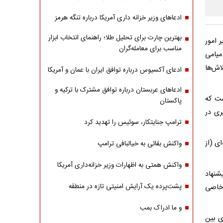
ادعاهای وزیر خزانه داری آمریکا درباره تنگه هرمز
بهترین چارت برای تحلیل طلا؛ راهنمای انتخاب ابزار
ر امور
مناسب برای معامله‌گران
میامی
اش‌ها
ادعای آکسیوس درباره توافق ایران با عمان و آمریکا
ادعاهای عربستان درباره توافق مشترک با ترکیه و
شت که
پاکستان
ری در
ترامپ جنایتکار، سوئیس را تهدید کرد
ی (از
واکنش بقائی به خیالبافی ترامپ
واکنش همتی به اظهارات وزیر خزانه‌داری آمریکا
شنهاد
پشت‌پرده یک آرایش امنیتی تازه در منطقه
 خاصی
و ما ادراک بمب
ی بین