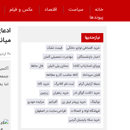
خانه
سیاست
اقتصاد
عکس و فیلم
پیوند‌ها
ادعا
نیازمندیها
میان
خرید اقساطی لوازم خانگی
قیمت تشک
۲۰ اردیبهشت ۱۴۰۵ - ۰۸:۲۴
اخبار بازنشستگان
مهاجرت تحصیلی آلمان
ویزای استارتاپ کانادا
مخازن پلی اتیلن
فال حافظ
آکسیو
قلیان میرداماد
کافه مناسب کار و مطالعه
جمعه 
اما ب
مجله آرایش گرام
ثبت نام کالابرگ
خرید nft
خرید اکانت گوگل ادز
خرید زعفران
زرچین
بوکینگ
خرید پرینتر لیبل زن
آفرتایم
مزایده خودرو
فروشگاه لوله و اتصالات
طراحی سایت در اصفهان
خرید سکه پارسیان گرمی