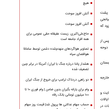
هیچ
 آغاز درگیری در ۲۸ فوریه در پشت
آتش افروز سوخت
ان آغاز درگیری در ۲۸ فوریه، میانجی
آتش افروز سوخت
ود که
حاج‌علی‌اکبری: زیست عفیفانه حقی عمومی برای
همه افراد جامعه است
پس از
 دوحه
تصاویر هواگردهای منهدم‌شده دشمن توسط سامانۀ
هوافضای سپاه
بستان
هشدار پانتا درباره جنگ با ایران/ آمریکا در برابر چین
تضعیف شده
خارجه
دو راهی دردناک ترامپ برای خروج از جنگ ایران
وام برای یارانه بگیران بدون ضامن | وام فوری ۱۰ تا
ایت و
۱۰۰ میلیون تومانی بانک رفاه
یالات
حساب سهام عدالتی ها پرپول شد| قیمت روز سهام
ات در