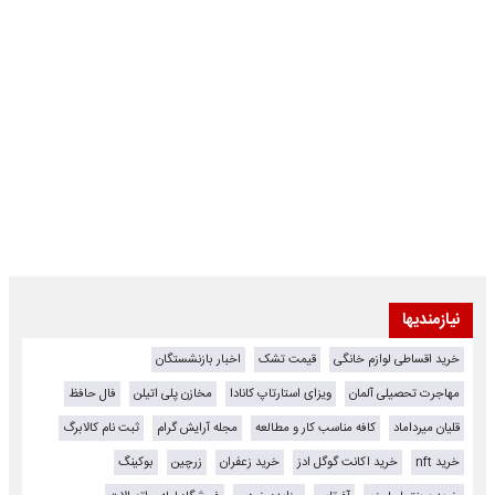
نیازمندیها
خرید اقساطی لوازم خانگی
قیمت تشک
اخبار بازنشستگان
مهاجرت تحصیلی آلمان
ویزای استارتاپ کانادا
مخازن پلی اتیلن
فال حافظ
قلیان میرداماد
کافه مناسب کار و مطالعه
مجله آرایش گرام
ثبت نام کالابرگ
خرید nft
خرید اکانت گوگل ادز
خرید زعفران
زرچین
بوکینگ