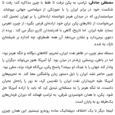
مصطفی صادقی:
ترامپ به پکن نرفت تا فقط با چین مذاکره کند؛ رفت تا
شکست خود در برابر ایران را با صورتکی از دیپلماسی جهانی بپوشاند.
سیاستمداری که در میدان هرمز نتوانسته اراده‌اش را بر تهران تحمیل کند،
می‌خواست از تالارهای پکن برای خود اراده‌ای قرض بگیرد؛ از چین، اهرمی
بسازد علیه ایران. اما تاریخ، گاهی با قدرتمندان کاری دیگر می کند : پرده از
دعوی برمی‌دارد و نشان می‌دهد آن همه طمطراق، چه اندازه بر شیشه‌ای
نازک بنا شده.
مسئله سفر چین، در ظاهر نفت ایران، تحریم، کالاهای دوگانه و تنگه هرمز بود؛
اما در باطن، پرسشی ژرف‌تر در میان بود: آیا آمریکا هنوز می‌تواند دیگران را
وادار کند جهان را با عینک او ببینند؟ پاسخ پکن، بی‌آنکه فریاد بزند، منفی بود.
چین حاضر نشد ایران را ذیل دستور زبان واشنگتن معنا کند. نه تحریم‌های
آمریکا علیه خریداران نفت ایران را تقدیس کرد، نه زور را راه‌حل بحران
دانست، نه تنگه هرمز را به مسئله‌ای تبدیل کرد که باید با اراده آمریکا حل
شود. پکن، با همان خونسردی شرقی، به ترامپ فهماند که دوران فرمان‌های
یک‌طرفه رو به پایان است.
اینجا دیگر با یک اختلاف دیپلماتیک ساده روبه‌رو نیستیم. این همان چیزی