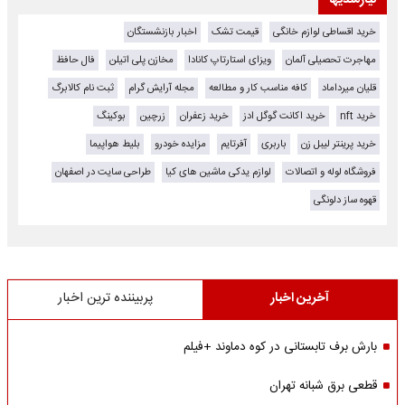
نیازمندیها
خرید اقساطی لوازم خانگی
قیمت تشک
اخبار بازنشستگان
مهاجرت تحصیلی آلمان
ویزای استارتاپ کانادا
مخازن پلی اتیلن
فال حافظ
قلیان میرداماد
کافه مناسب کار و مطالعه
مجله آرایش گرام
ثبت نام کالابرگ
خرید nft
خرید اکانت گوگل ادز
خرید زعفران
زرچین
بوکینگ
خرید پرینتر لیبل زن
باربری
آفرتایم
مزایده خودرو
بلیط هواپیما
فروشگاه لوله و اتصالات
لوازم یدکی ماشین های کیا
طراحی سایت در اصفهان
قهوه ساز دلونگی
آخرین اخبار
پربیننده ترین اخبار
بارش برف تابستانی در کوه دماوند +فیلم
قطعی برق شبانه تهران