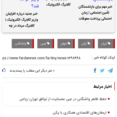
کالابرگ الکترونیک
خبر مهم برای بازنشستگان
تأمین اجتماعی | زمان
خبر جدید درباره افزایش
احتمالی پرداخت معوقات
واریز کالابرگ الکترونیک |
حقوق بازنشستگان
کالابرگ مرداد در چه
تاریخی واریز خواهد شد؟
ایران
پکن
جهان
چین
واشنگتن
لینک کوتاه خبر :
۰
نفر دیگر این مطلب را پسندیدند
اخبار مرتبط
حفظ ظاهر واشنگتن در عین عصبانیت از توافق تهران-ریاض
ارمغان‌های اقتصادی همکاری با پکن