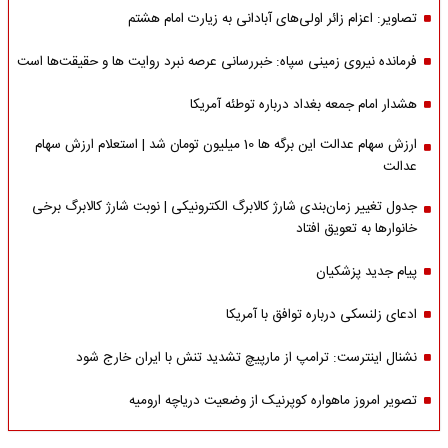
تصاویر: اعزام زائر اولی‌های آبادانی به زیارت امام هشتم
فرمانده نیروی زمینی سپاه: خبررسانی عرصه نبرد روایت ها و حقیقت‌ها است
هشدار امام جمعه بغداد درباره توطئه آمریکا
ارزش سهام عدالت این برگه ها 10 میلیون تومان شد | استعلام ارزش سهام
عدالت
جدول تغییر زمان‌بندی شارژ کالابرگ الکترونیکی | نوبت شارژ کالابرگ برخی
خانوارها به تعویق افتاد
پیام جدید پزشکیان
ادعای زلنسکی درباره توافق با آمریکا
نشنال اینترست: ترامپ از مارپیچ تشدید تنش با ایران خارج شود
تصویر امروز ماهواره کوپرنیک از وضعیت دریاچه ارومیه