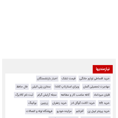
نیازمندیها
خرید اقساطی لوازم خانگی
قیمت تشک
اخبار بازنشستگان
مهاجرت تحصیلی آلمان
ویزای استارتاپ کانادا
مخازن پلی اتیلن
فال حافظ
قلیان میرداماد
کافه مناسب کار و مطالعه
مجله آرایش گرام
ثبت نام کالابرگ
خرید nft
خرید اکانت گوگل ادز
خرید زعفران
زرچین
بوکینگ
خرید پرینتر لیبل زن
آفرتایم
مزایده خودرو
فروشگاه لوله و اتصالات