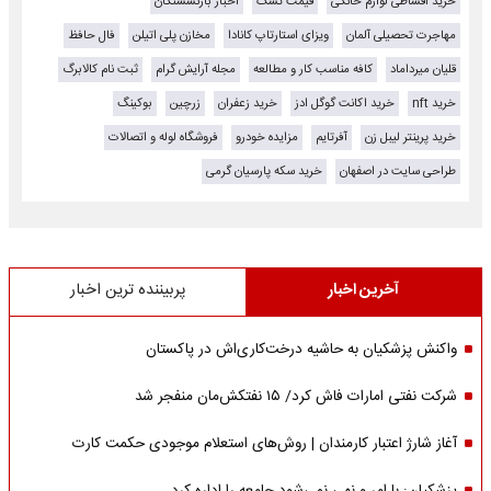
خرید اقساطی لوازم خانگی
قیمت تشک
اخبار بازنشستگان
مهاجرت تحصیلی آلمان
ویزای استارتاپ کانادا
مخازن پلی اتیلن
فال حافظ
قلیان میرداماد
کافه مناسب کار و مطالعه
مجله آرایش گرام
ثبت نام کالابرگ
خرید nft
خرید اکانت گوگل ادز
خرید زعفران
زرچین
بوکینگ
خرید پرینتر لیبل زن
آفرتایم
مزایده خودرو
فروشگاه لوله و اتصالات
طراحی سایت در اصفهان
خرید سکه پارسیان گرمی
آخرین اخبار
پربیننده ترین اخبار
واکنش پزشکیان به حاشیه درخت‌کاری‌اش در پاکستان
شرکت نفتی امارات فاش کرد/ ۱۵ نفتکش‌مان منفجر شد
آغاز شارژ اعتبار کارمندان | روش‌های استعلام موجودی حکمت کارت