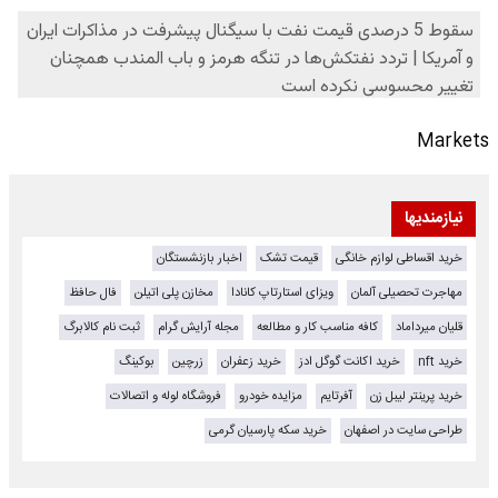
Markets
نیازمندیها
خرید اقساطی لوازم خانگی
قیمت تشک
اخبار بازنشستگان
مهاجرت تحصیلی آلمان
ویزای استارتاپ کانادا
مخازن پلی اتیلن
فال حافظ
قلیان میرداماد
کافه مناسب کار و مطالعه
مجله آرایش گرام
ثبت نام کالابرگ
خرید nft
خرید اکانت گوگل ادز
خرید زعفران
زرچین
بوکینگ
خرید پرینتر لیبل زن
آفرتایم
مزایده خودرو
فروشگاه لوله و اتصالات
طراحی سایت در اصفهان
خرید سکه پارسیان گرمی