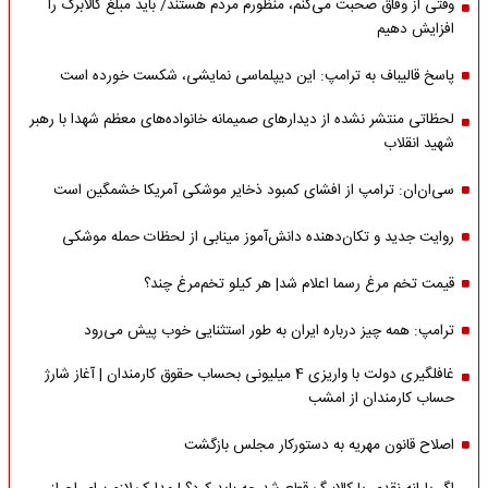
وقتی از وفاق صحبت می‌کنم، منظورم مردم هستند/ باید مبلغ کالابرگ را
افزایش دهیم
پاسخ قالیباف به ترامپ: این دیپلماسی نمایشی، شکست خورده است
لحظاتی منتشر نشده از دیدارهای صمیمانه خانواده‌های معظم شهدا با رهبر
شهید انقلاب
سی‌ان‌ان: ترامپ از افشای کمبود ذخایر موشکی آمریکا خشمگین است
روایت جدید و تکان‌دهنده دانش‌آموز مینابی از لحظات حمله موشکی
قیمت تخم مرغ رسما اعلام شد| هر کیلو تخم‌مرغ چند؟
ترامپ: همه چیز درباره ایران به طور استثنایی خوب پیش می‌رود
غافلگیری دولت با واریزی 4 میلیونی بحساب حقوق کارمندان | آغاز شارژ
حساب کارمندان از امشب
اصلاح قانون مهریه به دستورکار مجلس بازگشت