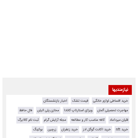
نیازمندیها
خرید اقساطی لوازم خانگی
قیمت تشک
اخبار بازنشستگان
مهاجرت تحصیلی آلمان
ویزای استارتاپ کانادا
مخازن پلی اتیلن
فال حافظ
قلیان میرداماد
کافه مناسب کار و مطالعه
مجله آرایش گرام
ثبت نام کالابرگ
خرید nft
خرید اکانت گوگل ادز
خرید زعفران
زرچین
بوکینگ