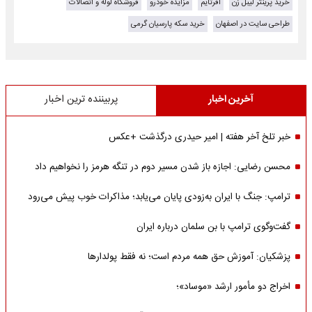
خرید پرینتر لیبل زن
آفرتایم
مزایده خودرو
فروشگاه لوله و اتصالات
طراحی سایت در اصفهان
خرید سکه پارسیان گرمی
آخرین اخبار
پربیننده ترین اخبار
خبر تلخ آخر هفته | امیر حیدری درگذشت +عکس
محسن رضایی: اجازه باز شدن مسیر دوم در تنگه هرمز را نخواهیم داد
ترامپ: جنگ با ایران به‌زودی پایان می‌یابد؛ مذاکرات خوب پیش می‌رود
گفت‌وگوی ترامپ با بن سلمان درباره ایران
پزشکیان: آموزش حق همه مردم است؛ نه فقط پولدارها
اخراج دو مأمور ارشد «موساد»؛