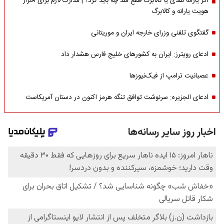
اگر یارانه نقدی یا کالابرگ قطع شد چه باید کرد؟ | مدارک لازم برای احراز
هویت یارانه و کالابرگ
گفتگوی تلفنی وزرای خارجه ایران و موریتانی
ادعای رویترز: ایران به کشورهای خلیج فارس هشدار داد
عصبانیت ترامپ از فیک‌نیوزها
ادعای الجزیره: سرنوشت توافق تنگه هرمز اکنون در دستان آمریکاست