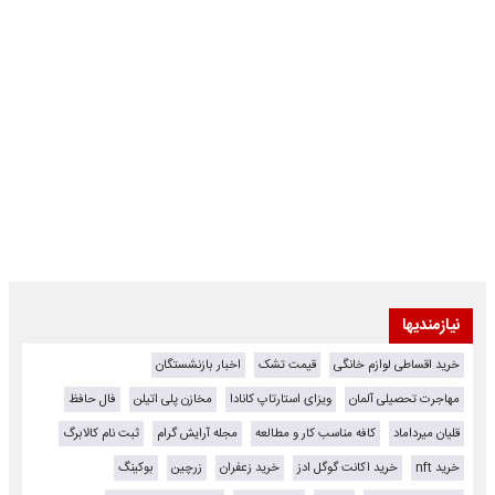
نیازمندیها
خرید اقساطی لوازم خانگی
قیمت تشک
اخبار بازنشستگان
مهاجرت تحصیلی آلمان
ویزای استارتاپ کانادا
مخازن پلی اتیلن
فال حافظ
قلیان میرداماد
کافه مناسب کار و مطالعه
مجله آرایش گرام
ثبت نام کالابرگ
خرید nft
خرید اکانت گوگل ادز
خرید زعفران
زرچین
بوکینگ