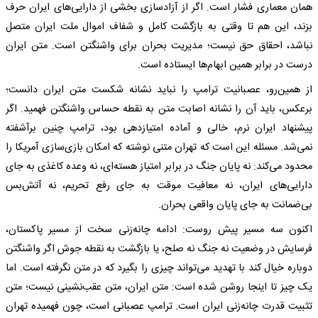
همان معماری فشار است. اگر از آزادسازی بخشی از دارایی‌های ایران حرف
بزند، این هم تا وقتی به بازگشت کامل و شفاف اموال ملت ایران متصل
نباشد، احقاق حق نیست؛ مدیریت بحران برای واشنگتن است. متن ایران
درست در برابر همین ابهام‌ها ایستاده است.
از همین‌رو، عصبانیت ترامپ را نباید نشانه شکست متن ایران دانست؛
برعکس، باید آن را نشانه اصابت متن به نقطه حساس واشنگتن فهمید. اگر
پیشنهاد ایران نرم، خالی و آماده امتیازدهی بود، ترامپ چنین برآشفته
نمی‌شد. مسئله این است که تهران متنی نوشته که امکان بازی‌سازی آمریکا را
محدود می‌کند: نه پایان جنگ در برابر امتیاز هسته‌ای، نه وعده کاغذی به جای
دارایی‌های ایران، نه معافیت موقت به جای رفع تحریم، نه آتش‌بس
بی‌ضمانت به جای پایان واقعی بحران.
اکنون سه مسیر پیش روست: ادامه چانه‌زنی سخت از مسیر پاکستان،
فرسایش در وضعیت نه جنگ نه صلح، یا بازگشت به نقطه جوش اگر واشنگتن
دوباره خیال کند با تهدید می‌تواند چیزی را بگیرد که در متن نگرفته است. اما
یک چیز تا اینجا روشن شده است: متن ایران، متن عقب‌نشینی نیست؛ متن
تثبیت قدرت چانه‌زنی ایران است. ترامپ عصبانی است، چون فهمیده تهران