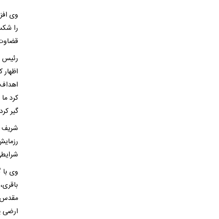
وی افزو
قضاوت 
رئیس م
اظهار ک
اهداف 
کرد ما 
گیر کرد
شریف ا
رزمایش
شرایطی
وی با 
باقری، 
مقدس، 
ارضی پر