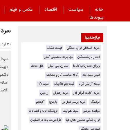
خانه
سیاست
اقتصاد
عکس و فیلم
پیوند‌ها
سردا
نیازمندیها
۳۱ اردیبهشت ۱۴۰۵ - ۱۶:۰۹
خرید اقساطی لوازم خانگی
قیمت تشک
اخبار بازنشستگان
مهاجرت تحصیلی آلمان
سردار
ویزای استارتاپ کانادا
مخازن پلی اتیلن
فال حافظ
«بیت‌
دشمن 
قلیان میرداماد
کافه مناسب کار و مطالعه
اسلام
مجله آرایش گرام
ثبت نام کالابرگ
خرید nft
اقتصا
خرید اکانت گوگل ادز
خرید زعفران
زرچین
بوکینگ
خرید پرینتر لیبل زن
باربری
آفرتایم
مزایده خودرو
بلیط هواپیما
فروشگاه لوله و اتصالات
لوازم یدکی ماشین های کیا
طراحی سایت در اصفهان
قهوه ساز دلونگی