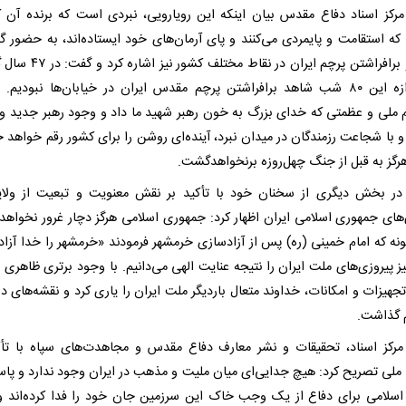
رکز اسناد دفاع مقدس بیان اینکه این رویارویی، نبردی است که برنده آن 
که استقامت و پایمردی می‌کنند و پای آرمان‌های خود ایستاده‌اند، به حضور گ
مردم و برافراشتن پرچم ایران در نقاط مختلف
به اندازه این ۸۰ شب شاهد برافراشتن پرچم مقدس ایران در خیابان‌ها نبودیم. 
 ملی و عظمتی که خدای بزرگ به خون رهبر شهید ما داد و وجود رهبر جدید و
و با شجاعت رزمندگان در میدان نبرد، آینده‌ای روشن را برای کشور رقم خواهد خ
هرگز به قبل از جنگ چهل‌روزه برنخواهدگشت.
ر بخش دیگری از سخنان خود با تأکید بر نقش معنویت و تبعیت از ولا
‌های جمهوری اسلامی ایران اظهار کرد: جمهوری اسلامی هرگز دچار غرور نخواهد
ونه که امام خمینی (ره) پس از آزادسازی خرمشهر فرمودند «خرمشهر را خدا آزاد 
یز پیروزی‌های ملت ایران را نتیجه عنایت الهی می‌دانیم. با وجود برتری ظاهری
تجهیزات و امکانات، خداوند متعال باردیگر ملت ایران را یاری کرد و نقشه‌های د
م گذاشت.
رکز اسناد، تحقیقات و نشر معارف دفاع مقدس و مجاهدت‌های سپاه با تأک
لی تصریح کرد: هیچ جدایی‌ای میان ملیت و مذهب در ایران وجود ندارد و پاس
 اسلامی برای دفاع از یک وجب خاک این سرزمین جان خود را فدا کرده‌اند و