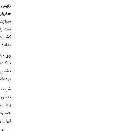
رئیس م
قمارباز
میراژ‌
نفت را 
کشورها
بدانند 
وی خاط
پایگاه
دشمن د
بوده‌اند
شریف ب
تعیین 
پایان ج
خسارت‌
ایران ر