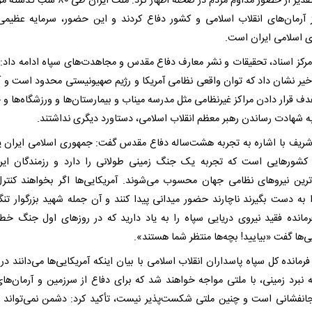
وی با تقدیر از حضور مداوم مردم در صحنه اظهار کرد: ملت ایرا
از آرمان‌های انقلاب اسلامی و کشور دفاع کردند و این حضور، سرمایه عظیمی
 اسلامی ایران است.
رکز اسناد، تحقیقات و نشر معارف دفاع مقدس و مجاهدت‌های سپاه ادامه داد: 
یر نشان داد که توان واقعی نظامی آمریکا و رژیم صهیونیستی محدود است و آن
دف قرار دادن مراکز غیرنظامی مثل مدرسه میناب و بیمارستان‌ها و ورزشگاه‌ها و 
ه شهادت رساندن رهبر معظم انقلاب اسلامی، دستاورد دیگری نداشتند.
شریف با اشاره به تجربه هشت‌ساله دفاع مقدس گفت: جمهوری اسلامی ایران ی
کشورهایی است که تجربه یک جنگ زمینی طولانی را دارد و رزمندگان ایرا
‌ترین نیروهای نظامی جهان محسوب می‌شوند. آمریکایی‌ها اگر بخواهند کنترل
ا به دست بگیرند ناچارند حضور میدانی پیدا کنند و آن جمله شهید بزرگوار تن
فرمانده فقید نیروی دریایی سپاه را به یاد دارید که در روزهای اول جنگ خط
ی‌ها گفت «بیایید! بچه‌ها منتظر شما هستند».
رمانده کل سپاه پاسداران انقلاب اسلامی با بیان اینکه آمریکایی‌ها می‌دانند د
ه نبرد زمینی، با ملتی مواجه خواهند شد که برای دفاع از سرزمین و آرمان‌ها
جانفشانی است و چنین ملتی شکست‌پذیر نیست، تأکید کرد: دشمن نمی‌تواند ب