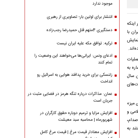
موجود ندارد
انتشار برای اولین بار؛ تصاویری از رهبری
اینکه
دستگیری 4متهم قتل حمیدرضا رجب‌زاده
ایران با
نمایش
ترکیه: توافق مکه علیه ایران نیست
‌اند.
ادعای ونس: ایرانی‌ها می‌خواهند این وضعیت را
ملیات
تمام کنند
ره به
زلنسکی برای خرید پدافند هوایی به اسرائیل رو
ن سال
انداخت
ت‌های
عمان: مذاکرات درباره تنگه هرمز در فضایی مثبت در
جریان است
می روی میز»
لامی و
افزایش مزایا و ترمیم دوباره حقوق کارگران در
صدام،
شهریورماه | محاسبه سبد معیشت
ند به
افزایش معنادار قیمت مرغ | قیمت مرغ کامل