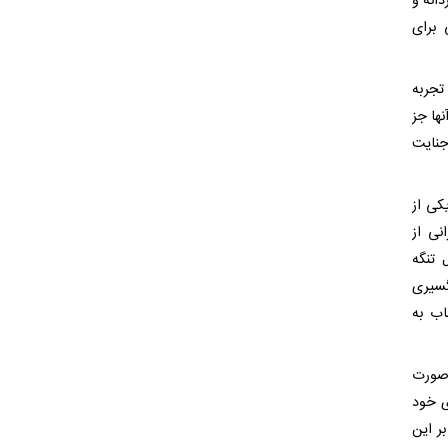
ن طی ۸۰ شب گذشته مردانه و
 برای
تجربه
ها جز
جنایت
کی از
نی از
 تنگه
گسیری
اب به
رصورت
ی خود
ر این