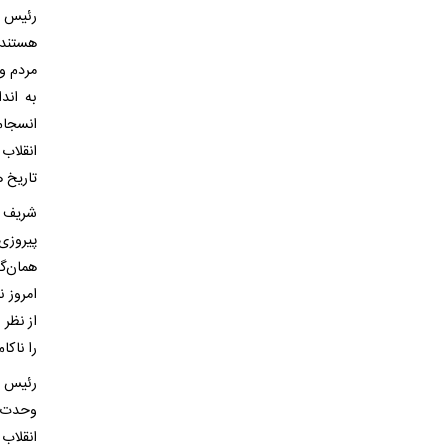
رئیس م
هستند 
انسجام
انقلاب 
تاریخ 
شریف د
پیروزی
همان‌گ
امروز ن
از نظر 
را ناکا
رئیس م
وحدت م
انقلاب