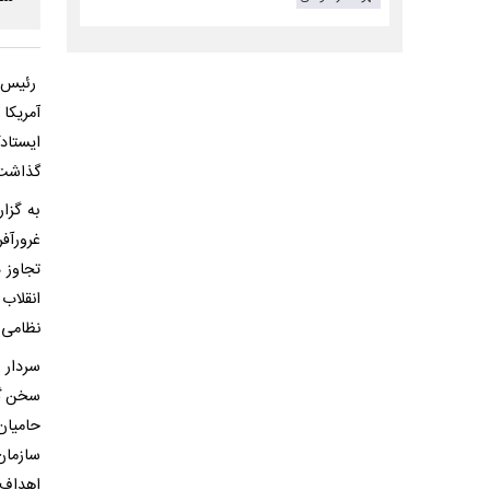
رئیس م
ایستاد
گذاشت و
به گزا
غرورآف
تجاوز 
انقلاب
نظامی 
سخن گفت
حامیان
سازمان
اهداف 