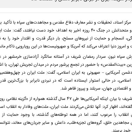
رکز اسناد، تحقیقات و نشر معارف دفاع مقدس و مجاهدت‌های سپاه با تأکید بر 
آمریکا و متحدانش در جنگ ۴۰ روزه اخیر به اهداف خود دست نیافتند، گفت: ملت 
گی، انسجام و حمایت از نیروهای مسلح، بار دیگر قدرت و اقتدار خود را به 
 امروز دنیا اعتراف می‌کند که آمریکا و صهیونیست‌ها در این رویارویی ناکام مانده
رش سپاه نیوز، سردار رمضان شریف در آستانه سالگرد آزادسازی خرمشهر در ع
رین «بیت‌المقدس» با حضور در تجمع پرشور مردم در میدان تجریش تهران، با اشا
دشمن آمریکایی – صهیونی به ایران اسلامی، گفت: ملت ایران در چهل‌وهفتمی
 اسلامی، در حالی استوار ایستاده است که در نبردی نابرابر با بزرگ‌ترین قدر
و اقتصادی جهان، سربلند و پیروز ظاهر شد.
سردار شریف با بیان اینکه آمریکایی‌ها طی ۴۷ سال گذشته همواره از «گزینه نظا
ه‌اند، اظهار کرد: آنها تلاش می‌کردند ملت ایران، ملت‌های وفادار به انقلاب اس
 انقلاب را مرعوب کنند، اما در همه توطئه‌های گذشته، با وجود حمایت از 
 مجاهدین خلق، گروه‌های تجزیه‌طلب، داعش و سایر جریان‌های معاند، نتوانست
خود برسند.