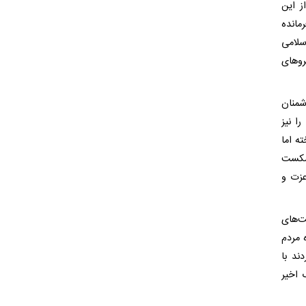
ی از این
مانده
سلامی
روهای
دشمنان
ا نیز
ه اما
شکست
عزت و
ت‌های
 مردم
ند با
 اخیر