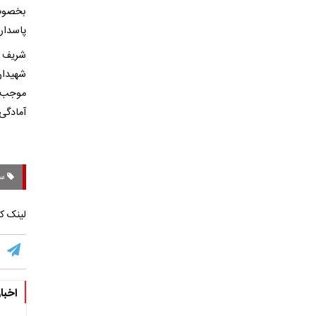
بخصوص 
پاسدارا
شهیدان
موجب ش
آمادگی 
سر
لینک کو
اخبا