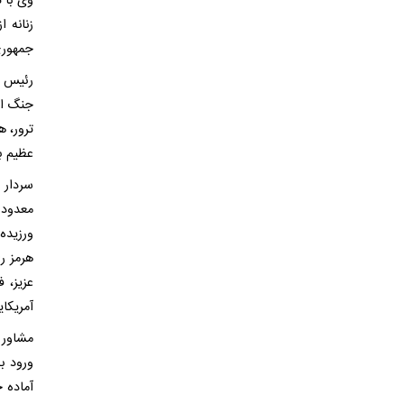
زنانه 
جمهوری
رئیس م
جنگ اخ
ترور، ه
عظیم ب
سردار 
معدود 
ورزیده
هرمز ر
عزیز، 
آمریکای
مشاور ف
ورود ب
آماده 