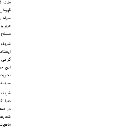
قهرمان‌
سپاه ر
عزیز و
مسلح و 
شریف با
ایستاد
گرامی 
این خو
بخورد،
سربلندی
شریف ب
دنیا ا
در صحن
شعارها
ماهیت 