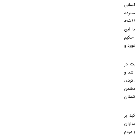
کسانی
سترده
 کشور نیز اشاره کرد و گفت: در ۴۷ سال گذشته
با این
 حکیم
ورد و
یت در
 شد و
کرد»،
 دشمن
شمنان
ید بر
داران
 مردم