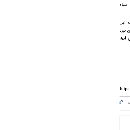
 سپاه
یر گفت: این
 نبرد
آنها،
د