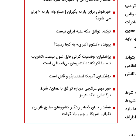
ترامپ
خبرخوش برای یارانه بگیران | مبلغ وام یارانه 2 برابر
د وقتی
می شود؟
ادرات
و همین
ترکیه: توافق مکه علیه ایران نیست
 باید
پرونده «کلثوم اکبری» به کجا رسید؟
.
پزشکیان: وضعیت گرانی قابل قبول نیست/تخریب
تواند
تیم مذاکره‌کننده کشورمان بی‌انصافی است
نظامی
انانش
پزشکیان: آمریکا استعمارگر و قاتل است
خبر مهم عراقچی درباره توافق با عمان/ شرط
گ شرط
بازگشایی تنگه هرمز
 شروط
هشدار پایان ذخایر رهگیر کشورهای خلیج فارس/
ا باید
نگرانی آمریکا از چین بالا گرفت
اطراف