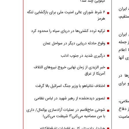
کیلویی چند شد؟
ایران
۶ شرط شورای عالی امنیت ملی برای بازگشایی تنگه
در صحنه و ۴۰ روز نبرد مستقیم،
هرمز
ترکیه تردد کشتی‌ها در دریای سیاه را محدود کرد
ایران
ز جمله
وقوع حادثه دریایی دیگر در سواحل عمان
اعلام
درگیری شدید در جنوب ادلب
ی آنها
خبر الزیدی از زمان نهایی خروج نیروهای ائتلاف
آمریکا از عراق
ها در
 برای
اختلاف نتانیاهو با وزیر جنگ اسرائیل بالا گرفت
تصویر دیده‌نشده از رهبر شهید در لباس نظامی
لامی،
 دفاع
شوخی حاج‌قاسم در عملیات آزادسازی بوکمال/ داری
با من مصاحبه‌ می‌کنی؟! شیطنت می‌کنی!
مامیت
هشدار دادستان کل به اظهارات تفرقه‌افکنانه