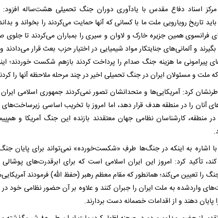
رکز اسناد دفاع مقدس با یادآوری دوران جنگ تحمیلی هشت‌ساله افزود: 
 باید تاریخ رویارویی ملت ما با کسانی که آنها حمایت می‌کردند را بخواند و بدان
های فرانسوی همین جزیره خارک و لاوان و سیری را بمباران می‌کردند تا جلوی ص
بگیرند و آلمانی‌های جنایتکار مواد شیمیایی در اختیار حزب بعث قرار می‌دادند 
ی پیرامونی ما هزینه جنگ صدام را پرداخت کردند بازهم شکست خوردند؛ اینها
که ملت و مسئولان ایران در جنگ تحمیلی اخیر در چند مرحله ملاحظه آنها را کردند
رنشان کرد: آمریکایی‌ها و متحدانشان تصور نمی‌کردند جمهوری اسلامی ایران ب
‌های آنان را در منطقه هدف قرار دهد، اما امروز با تخریب اساسی زیرساخت‌های 
ر منطقه، کارشناسان نظامی جهان معتقدند بازنده این جنگ آمریکا و هم‌پیم
.
ا اشاره به اینکه در جنگ‌ها طرفِ «شکست‌خورده» نمی‌تواند برای پایان جن
کند، تأکید کرد: امروز این ایران اسلامی است که برای ابرقدرت‌های پوشالی
نگ را تعیین می‌کند؛ همانطور که مقام معظم رهبر (حفظ الله) فرمودند آمریکایی‌ه
های واردشده به ملت ایران را جبران کنند و علاوه بر آن حضور نظامی خود در 
ا پایان دهند و از اقدامات خصمانه دست بردارند.