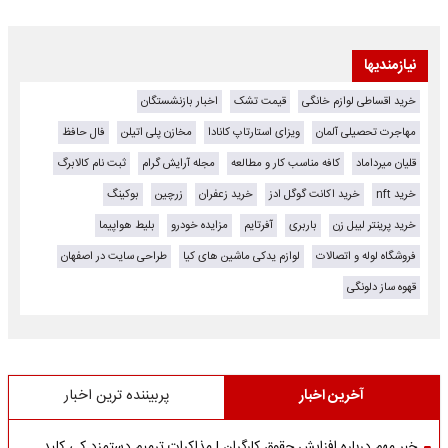
نیازمندیها
خرید اقساطی لوازم خانگی
قیمت تشک
اخبار بازنشستگان
مهاجرت تحصیلی آلمان
ویزای استارتاپ کانادا
مخازن پلی اتیلن
فال حافظ
قلیان میرداماد
کافه مناسب کار و مطالعه
مجله آرایش گرام
ثبت نام کالابرگ
خرید nft
خرید اکانت گوگل ادز
خرید زعفران
زرچین
بوکینگ
خرید پرینتر لیبل زن
باربری
آفرتایم
مزایده خودرو
بلیط هواپیما
فروشگاه لوله و اتصالات
لوازم یدکی ماشین های کیا
طراحی سایت در اصفهان
قهوه ساز دلونگی
آخرین اخبار
پربیننده ترین اخبار
خبر مهم درباره افزایش حقوق کارگران | مذاکرات ترمیم دستمزد کی کلید