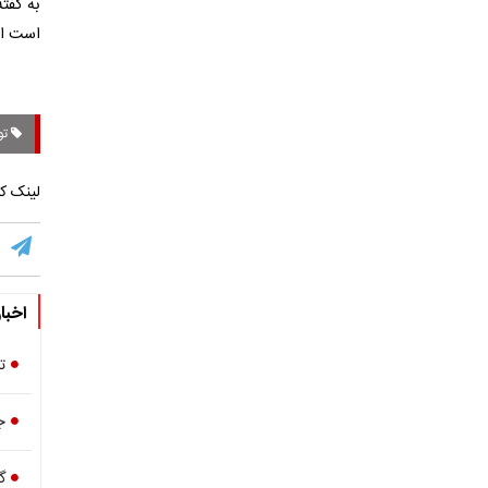
به گفت
است این
توا
لینک کو
اخبا
ت
ج
گ