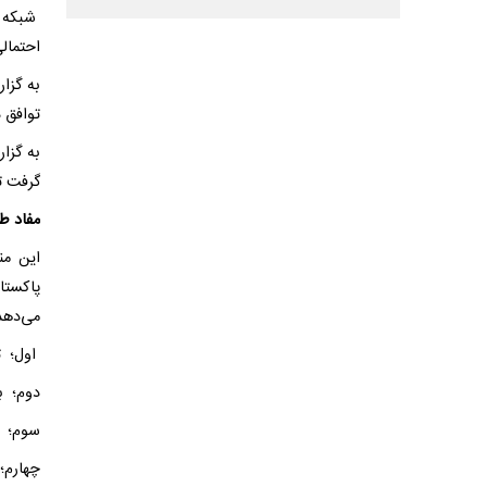
شبکه خ
احتمالی
به گزا
توافق 
گرفت ت
مفاد ط
این من
پاکستا
می‌دهد و شا
اول؛ ت
دوم؛ با
سوم؛ آ
چهارم؛