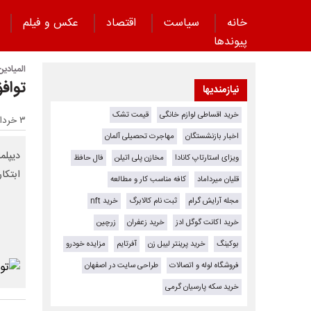
خانه
سیاست
اقتصاد
عکس و فیلم
پیوند‌ها
المیادین
تواف
نیازمندیها
خرید اقساطی لوازم خانگی
قیمت تشک
۳ خرداد ۱۴۰۵ - ۱۹:۲۲
اخبار بازنشستگان
مهاجرت تحصیلی آلمان
دیپلم
ویزای استارتاپ کانادا
مخازن پلی اتیلن
فال حافظ
ابتکا
قلیان میرداماد
کافه مناسب کار و مطالعه
مجله آرایش گرام
ثبت نام کالابرگ
خرید nft
خرید اکانت گوگل ادز
خرید زعفران
زرچین
بوکینگ
خرید پرینتر لیبل زن
آفرتایم
مزایده خودرو
فروشگاه لوله و اتصالات
طراحی سایت در اصفهان
خرید سکه پارسیان گرمی