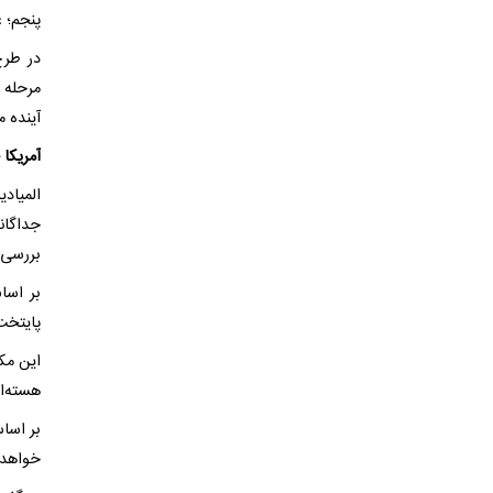
پنجم؛ ع
در طرح
مرحله 
آینده م
آمریکا 
المیاد
جداگان
بررسی 
بر اسا
پایتخت
این مک
هسته‌ای
بر اسا
خواهد 