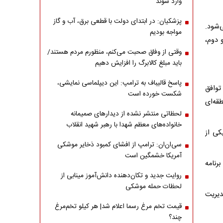
وارد شوند
پزشکیان: در ابتدای دولت با قطعی برق، آب و گاز
‌شود.
مواجه بودیم
 دوم،
وقتی از وفاق صحبت می‌کنم، منظورم مردم هستند/
باید مبلغ کالابرگ را افزایش دهیم
پاسخ قالیباف به ترامپ: این دیپلماسی نمایشی،
توافق
شکست خورده است
قه‌ای
لحظاتی منتشر نشده از دیدارهای صمیمانه
خانواده‌های معظم شهدا با رهبر شهید انقلاب
کی از
سی‌ان‌ان: ترامپ از افشای کمبود ذخایر موشکی
آمریکا خشمگین است
رنامه
روایت جدید و تکان‌دهنده دانش‌آموز مینابی از
لحظات حمله موشکی
دیریت
قیمت تخم مرغ رسما اعلام شد| هر کیلو تخم‌مرغ
چند؟