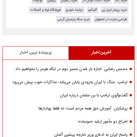
خرید nft
خرید اکانت گوگل ادز
خرید زعفران
زرچین
بوکینگ
خرید پرینتر لیبل زن
آفرتایم
مزایده خودرو
فروشگاه لوله و اتصالات
طراحی سایت در اصفهان
خرید سکه پارسیان گرمی
آخرین اخبار
پربیننده ترین اخبار
محسن رضایی: اجازه باز شدن مسیر دوم در تنگه هرمز را نخواهیم داد
ترامپ: جنگ با ایران به‌زودی پایان می‌یابد؛ مذاکرات خوب پیش می‌رود
گفت‌وگوی ترامپ با بن سلمان درباره ایران
پزشکیان: آموزش حق همه مردم است؛ نه فقط پولدارها
اخراج دو مأمور ارشد «موساد»؛
پاسخ ایران به ادعای وزیر خارجه پیشین آلمان