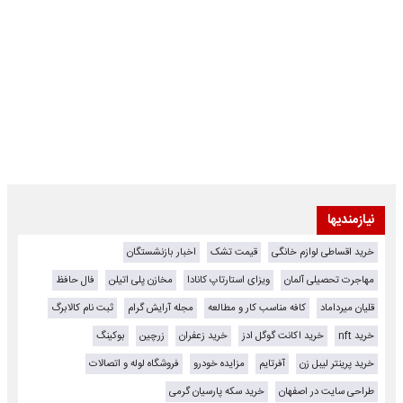
نیازمندیها
خرید اقساطی لوازم خانگی
قیمت تشک
اخبار بازنشستگان
مهاجرت تحصیلی آلمان
ویزای استارتاپ کانادا
مخازن پلی اتیلن
فال حافظ
قلیان میرداماد
کافه مناسب کار و مطالعه
مجله آرایش گرام
ثبت نام کالابرگ
خرید nft
خرید اکانت گوگل ادز
خرید زعفران
زرچین
بوکینگ
خرید پرینتر لیبل زن
آفرتایم
مزایده خودرو
فروشگاه لوله و اتصالات
طراحی سایت در اصفهان
خرید سکه پارسیان گرمی