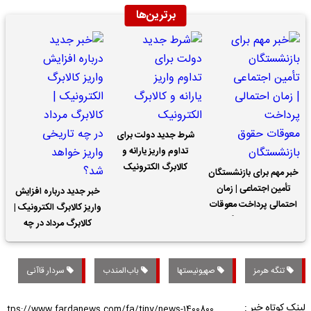
برترین‌ها
شرط جدید دولت برای
تداوم واریز یارانه و
کالابرگ الکترونیک
خبر مهم برای بازنشستگان
تأمین اجتماعی | زمان
خبر جدید درباره افزایش
احتمالی پرداخت معوقات
واریز کالابرگ الکترونیک |
حقوق بازنشستگان
کالابرگ مرداد در چه
تاریخی واریز خواهد شد؟
تنگه هرمز
صهیونیستها
باب‌المندب
سردار ‌قاآنی
لینک کوتاه خبر :