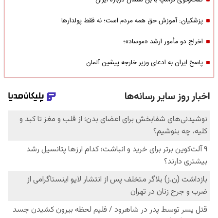
گفت‌وگوی ترامپ با بن سلمان درباره ایران
پزشکیان: آموزش حق همه مردم است؛ نه فقط پولدارها
اخراج دو مأمور ارشد «موساد»؛
پاسخ ایران به ادعای وزیر خارجه پیشین آلمان