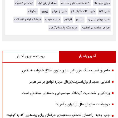
قلیان میرداماد
کافه مناسب کار و مطالعه
مجله آرایش گرام
ثبت نام کالابرگ
خرید nft
خرید اکانت گوگل ادز
خرید زعفران
زرچین
بوکینگ
خرید پرینتر لیبل زن
باربری
آفرتایم
مزایده خودرو
فروشگاه لوله و اتصالات
طراحی سایت در اصفهان
خرید سکه پارسیان گرمی
آخرین اخبار
پربیننده ترین اخبار
ماجرای نصب سنگ مزار اکبر عبدی بدون اطلاع خانواده +عکس
ادعایی جدید از وال‌استریت‌ژورنال درباره توافق بر سر هرمز
پزشکیان: شخصیت آیت‌الله سیدمجتبی خامنه‌ای استثنائی است
درخواست سازمان ملل از ایران و آمریکا
چاپ جعبه؛ راهنمای انتخاب بسته‌بندی حرفه‌ای برای برندهایی که به کیفیت