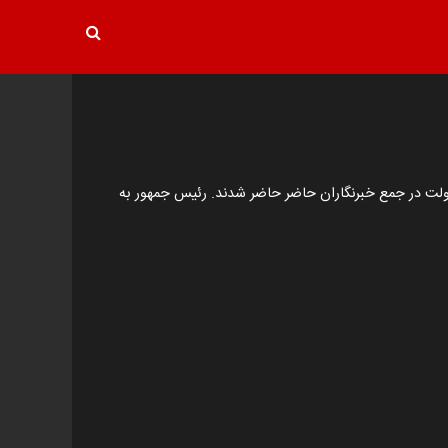
اردهم پس از جلسه هیأت دولت در جمع خبرنگاران حاضر حاضر شدند. رئیس جمهور به