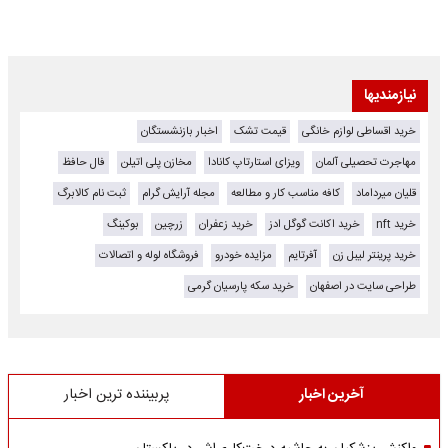
نیازمندیها
خرید اقساطی لوازم خانگی
قیمت تشک
اخبار بازنشستگان
مهاجرت تحصیلی آلمان
ویزای استارتاپ کانادا
مخازن پلی اتیلن
فال حافظ
قلیان میرداماد
کافه مناسب کار و مطالعه
مجله آرایش گرام
ثبت نام کالابرگ
خرید nft
خرید اکانت گوگل ادز
خرید زعفران
زرچین
بوکینگ
خرید پرینتر لیبل زن
آفرتایم
مزایده خودرو
فروشگاه لوله و اتصالات
طراحی سایت در اصفهان
خرید سکه پارسیان گرمی
آخرین اخبار
پربیننده ترین اخبار