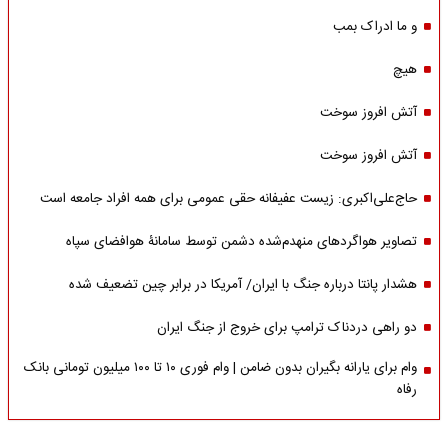
و ما ادراک بمب
هیچ
آتش افروز سوخت
آتش افروز سوخت
حاج‌علی‌اکبری: زیست عفیفانه حقی عمومی برای همه افراد جامعه است
تصاویر هواگردهای منهدم‌شده دشمن توسط سامانۀ هوافضای سپاه
هشدار پانتا درباره جنگ با ایران/ آمریکا در برابر چین تضعیف شده
دو راهی دردناک ترامپ برای خروج از جنگ ایران
وام برای یارانه بگیران بدون ضامن | وام فوری ۱۰ تا ۱۰۰ میلیون تومانی بانک
رفاه