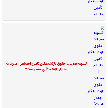
تسویه معوقات حقوق بازنشستگان تامین اجتماعی | معوقات
حقوق بازنشستگان چقدر است؟