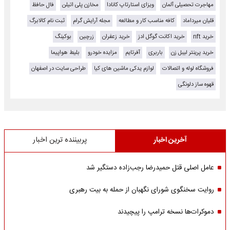
مهاجرت تحصیلی آلمان
ویزای استارتاپ کانادا
مخازن پلی اتیلن
فال حافظ
قلیان میرداماد
کافه مناسب کار و مطالعه
مجله آرایش گرام
ثبت نام کالابرگ
خرید nft
خرید اکانت گوگل ادز
خرید زعفران
زرچین
بوکینگ
خرید پرینتر لیبل زن
باربری
آفرتایم
مزایده خودرو
بلیط هواپیما
فروشگاه لوله و اتصالات
لوازم یدکی ماشین های کیا
طراحی سایت در اصفهان
قهوه ساز دلونگی
آخرین اخبار
پربیننده ترین اخبار
عامل اصلی قتل حمیدرضا رجب‌زاده دستگیر شد
روایت سخنگوی شورای نگهبان از حمله به بیت رهبری
دموکرات‌ها نسخه ترامپ را پیچیدند