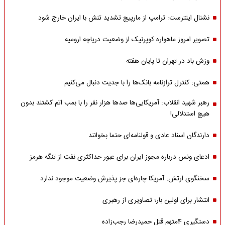
نشنال اینترست: ترامپ از مارپیچ تشدید تنش با ایران خارج شود
تصویر امروز ماهواره کوپرنیک از وضعیت دریاچه ارومیه
وزش باد در تهران تا پایان هفته
همتی: کنترل ترازنامه بانک‌ها را با جدیت دنبال می‌کنیم
رهبر شهید انقلاب: آمریکایی‌ها صدها هزار نفر را با بمب اتم کشتند بدون
هیچ استدلالی!
دارندگان اسناد عادی و قولنامه‌ای حتما بخوانند
ادعای ونس درباره مجوز ایران برای عبور حداکثری نفت از تنگه هرمز
سخنگوی ارتش: آمریکا چاره‌ای جز پذیرش وضعیت موجود ندارد
انتشار برای اولین بار؛ تصاویری از رهبری
دستگیری 4متهم قتل حمیدرضا رجب‌زاده