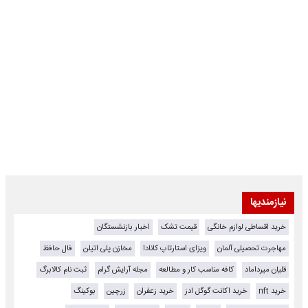
نیازمندیها
خرید اقساطی لوازم خانگی
قیمت تشک
اخبار بازنشستگان
مهاجرت تحصیلی آلمان
ویزای استارتاپ کانادا
مخازن پلی اتیلن
فال حافظ
قلیان میرداماد
کافه مناسب کار و مطالعه
مجله آرایش گرام
ثبت نام کالابرگ
خرید nft
خرید اکانت گوگل ادز
خرید زعفران
زرچین
بوکینگ