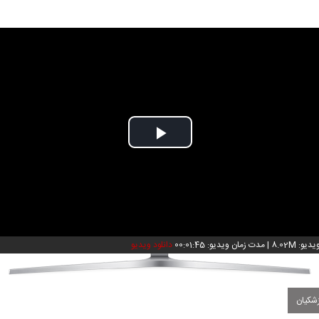
Play
Video
و: 8.02M
|
مدت زمان ویدیو: 00:01:45
دانلود ویدیو
شکیان