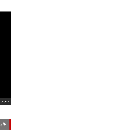
حجم ویدی
پز