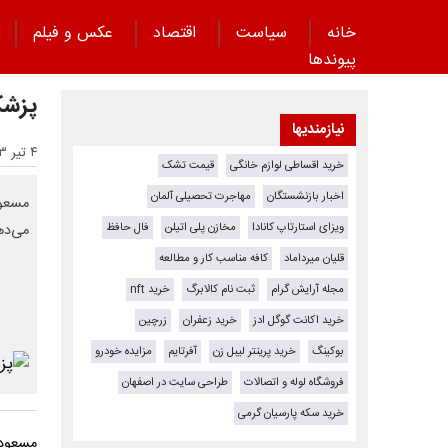
خانه
سیاست
اقتصاد
عکس و فیلم
پیوند‌ها
پزشکی
نیازمندیها
۴ تیر ۱۴۰۳ - ۲۱:۴۹
خرید اقساطی لوازم خانگی
قیمت تشک
اخبار بازنشستگان
مهاجرت تحصیلی آلمان
مسعود
ویزای استارتاپ کانادا
مخازن پلی اتیلن
فال حافظ
می‌ده
قلیان میرداماد
کافه مناسب کار و مطالعه
مجله آرایش گرام
ثبت نام کالابرگ
خرید nft
خرید اکانت گوگل ادز
خرید زعفران
زرچین
بوکینگ
خرید پرینتر لیبل زن
آفرتایم
مزایده خودرو
فروشگاه لوله و اتصالات
طراحی سایت در اصفهان
خرید سکه پارسیان گرمی
مسعود 