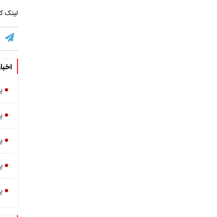
لینک کو
اخبا
پ
پ
پ
پ
پ