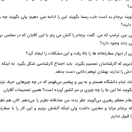
د؟
گویند برجام بد است خب رسما بگویند این را ادامه نمی دهیم؛ ولی بگویند چه ر
دارند؟
ی بین ترامپ که می گفت برجام را آتش می زنم با این آقایان که در مجلس برج
 زدند وجود دارد؟
از دیوار سفارتخانه ها را بالا رفت و این مشکلات را ایجاد کرد؟
ذیریم که کارشناسان تصمیم بگیرند. باید اجماع کارشناسی شکل بگیرد. نه اینکه ا
دش را ندارند بهشان توهم دانایی دست بدهد.
اد تمام دانشگاه هستم و به پیر و پیغمبر می‌فهمم که در چه چیزهایی حرف نزنم
یگویند نه! این بلا را چه چیزی بر سر کشور آورده است؟ همین تصمیمات آقایان.
قام معظم رهبری می‌گویند نظر بده؛ من صادقانه نظرم را می‌دهم. الان هم نظر
 برجام مزایا و معایبی داشت ولی اینکه آتشش بزنیم و این کار را با سفارتخا
ا قبول ندارم.