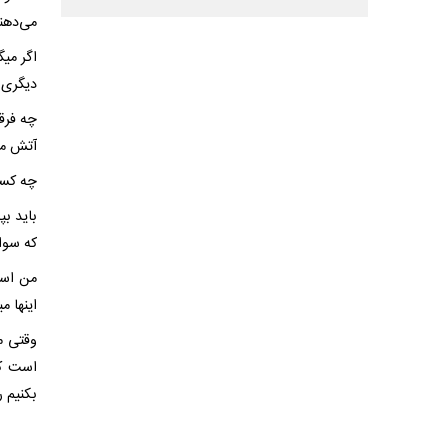
می‌دهن
اگر می
دیگری 
چه فرق
آتش می
چه کسی 
باید بپ
که سوا
من است
اینها م
وقتی م
است که
بکنیم ر