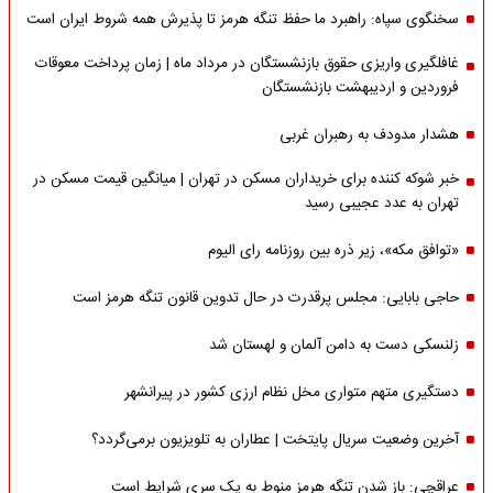
سخنگوی سپاه: راهبرد ما حفظ تنگه هرمز تا پذیرش همه شروط ایران است
غافلگیری واریزی حقوق بازنشستگان در مرداد ماه | زمان پرداخت معوقات
فروردین و اردیبهشت بازنشستگان
هشدار مدودف به رهبران غربی
خبر شوکه کننده برای خریداران مسکن در تهران | میانگین قیمت مسکن در
تهران به عدد عجیبی رسید
«توافق مکه»، زیر ذره بین روزنامه رای الیوم
حاجی بابایی: مجلس پرقدرت در حال تدوین قانون تنگه هرمز است
زلنسکی دست به دامن آلمان و لهستان شد
دستگیری متهم متواری مخل نظام ارزی کشور در پیرانشهر
آخرین وضعیت سریال پایتخت | عطاران به تلویزیون برمی‌گردد؟
عراقچی: باز شدن تنگه هرمز منوط به یک سری شرایط است