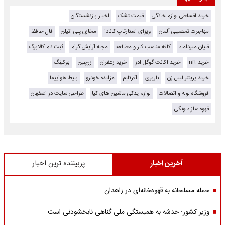
خرید اقساطی لوازم خانگی
قیمت تشک
اخبار بازنشستگان
مهاجرت تحصیلی آلمان
ویزای استارتاپ کانادا
مخازن پلی اتیلن
فال حافظ
قلیان میرداماد
کافه مناسب کار و مطالعه
مجله آرایش گرام
ثبت نام کالابرگ
خرید nft
خرید اکانت گوگل ادز
خرید زعفران
زرچین
بوکینگ
خرید پرینتر لیبل زن
باربری
آفرتایم
مزایده خودرو
بلیط هواپیما
فروشگاه لوله و اتصالات
لوازم یدکی ماشین های کیا
طراحی سایت در اصفهان
قهوه ساز دلونگی
آخرین اخبار
پربیننده ترین اخبار
حمله مسلحانه به قهوه‌خانه‌ای در زاهدان
وزیر کشور: خدشه به همبستگی ملی گناهی نابخشودنی است