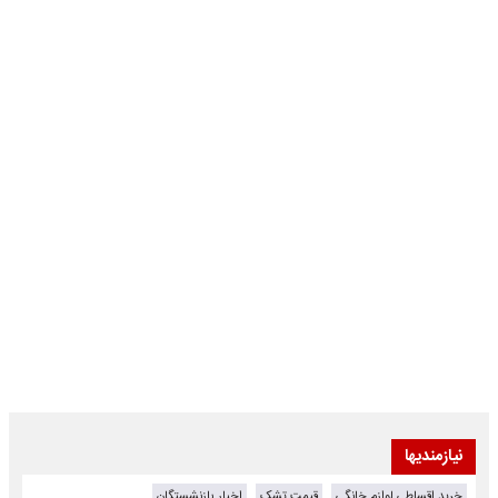
نیازمندیها
خرید اقساطی لوازم خانگی
قیمت تشک
اخبار بازنشستگان