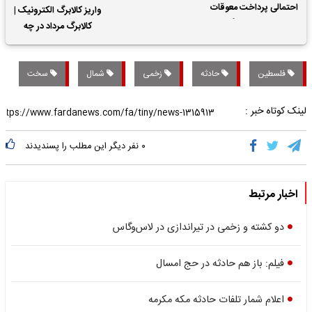
احتمالی پرداخت معوقات
واریز کالابرگ الکترونیک |
حقوق بازنشستگان
کالابرگ مرداد در چه
تاریخی واریز خواهد شد؟
فلسطین
حادثه
زخمی
شمال
سخت
لینک کوتاه خبر :
۰
نفر دیگر این مطلب را پسندیدند
اخبار مرتبط
دو کشته و زخمی در تیراندازی در لاس‌وگاس
فیلم: باز هم حادثه در حج امسال
اعلام شمار تلفات حادثه مکه مکرمه