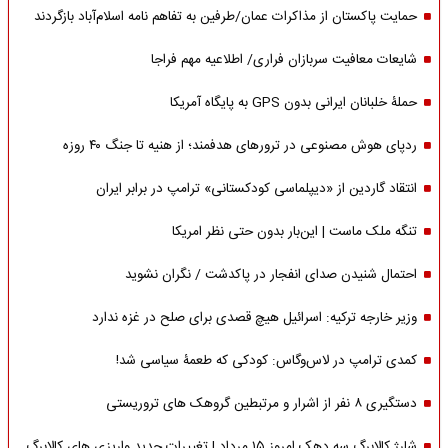
حمایت پاکستان از مذاکرات عمان/طرفین به تفاهم نامه اسلام‌آباد بازگردند
شایعات معافیت سربازان فراری/ اطلاعیه مهم فراجا
حملۀ خلبانان ایرانی بدون GPS به پایگاه آمریکا
ردپای هوش مصنوعی در ترورهای هدفمند؛ از هنیه تا جنگ ۴۰ روزه
انتقاد گاردین از «دیپلماسی کودکستانی» ترامپ در برابر ایران
تنگه ملک ماست | این‌بار بدون حتی نظر امریکا
احتمال شنیدن صدای انفجار در پاکدشت / نگران نشوید
وزیر خارجه ترکیه: اسرائیل هیچ قصدی برای صلح در غزه ندارد
کمدی ترامپ در لاس‌وگاس: کودکی که طعمۀ سیاسی شد!
دستگیری ۸ نفر از اشرار و مرتبطین گروهک های تروریستی
شارژ کالابرگ سه دهک امروز ۱۵ مرداد | تغییرات جدید واریزی های کالابرگ