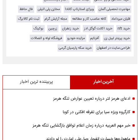
مهاجرت تحصیلی آلمان
ویزای استارتاپ کانادا
مخازن پلی اتیلن
فال حافظ
قلیان میرداماد
کافه مناسب کار و مطالعه
مجله آرایش گرام
ثبت نام کالابرگ
خرید nft
خرید اکانت گوگل ادز
خرید زعفران
زرچین
بوکینگ
خرید پرینتر لیبل زن
آفرتایم
مزایده خودرو
فروشگاه لوله و اتصالات
طراحی سایت در اصفهان
خرید سکه پارسیان گرمی
آخرین اخبار
پربیننده ترین اخبار
ادعای هرمز لتر درباره تعیین عوارض تنگه هرمز
کارگروه ویژه سیا برای تفرقه افکنی در کوبا
خبر مهم العربیه درباره زمان اعلام توافق بازگشایی تنگه هرمز
ماهواره‌‌ها خسارت انفجار جبل‌علی امارت را لو دادند