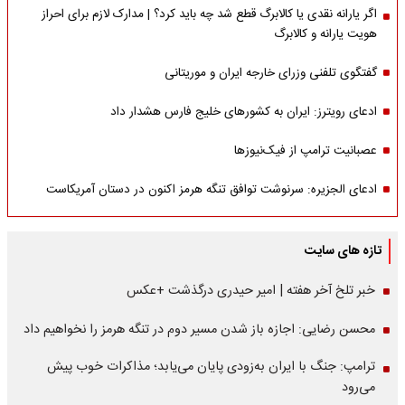
اگر یارانه نقدی یا کالابرگ قطع شد چه باید کرد؟ | مدارک لازم برای احراز
هویت یارانه و کالابرگ
گفتگوی تلفنی وزرای خارجه ایران و موریتانی
ادعای رویترز: ایران به کشورهای خلیج فارس هشدار داد
عصبانیت ترامپ از فیک‌نیوزها
ادعای الجزیره: سرنوشت توافق تنگه هرمز اکنون در دستان آمریکاست
تازه های سایت
خبر تلخ آخر هفته | امیر حیدری درگذشت +عکس
محسن رضایی: اجازه باز شدن مسیر دوم در تنگه هرمز را نخواهیم داد
ترامپ: جنگ با ایران به‌زودی پایان می‌یابد؛ مذاکرات خوب پیش
می‌رود