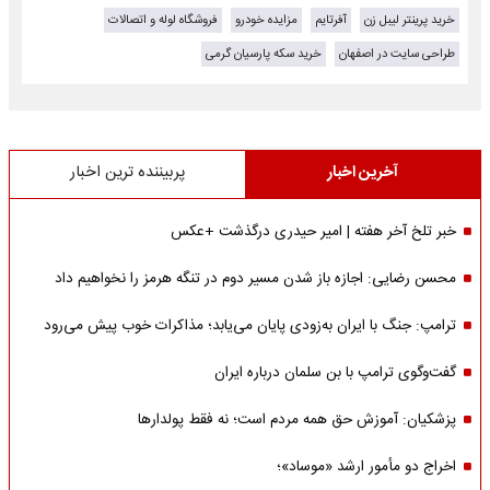
خرید پرینتر لیبل زن
آفرتایم
مزایده خودرو
فروشگاه لوله و اتصالات
طراحی سایت در اصفهان
خرید سکه پارسیان گرمی
آخرین اخبار
پربیننده ترین اخبار
خبر تلخ آخر هفته | امیر حیدری درگذشت +عکس
محسن رضایی: اجازه باز شدن مسیر دوم در تنگه هرمز را نخواهیم داد
ترامپ: جنگ با ایران به‌زودی پایان می‌یابد؛ مذاکرات خوب پیش می‌رود
گفت‌وگوی ترامپ با بن سلمان درباره ایران
پزشکیان: آموزش حق همه مردم است؛ نه فقط پولدارها
اخراج دو مأمور ارشد «موساد»؛