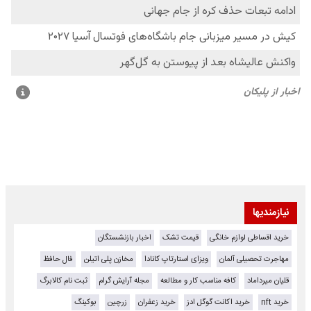
نیازمندیها
خرید اقساطی لوازم خانگی
قیمت تشک
اخبار بازنشستگان
مهاجرت تحصیلی آلمان
ویزای استارتاپ کانادا
مخازن پلی اتیلن
فال حافظ
قلیان میرداماد
کافه مناسب کار و مطالعه
مجله آرایش گرام
ثبت نام کالابرگ
خرید nft
خرید اکانت گوگل ادز
خرید زعفران
زرچین
بوکینگ