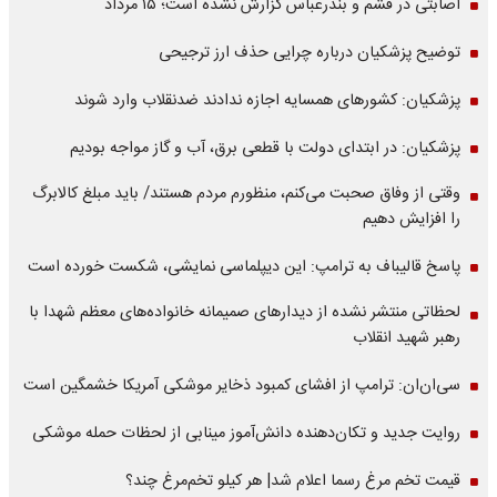
اصابتی در قشم و بندرعباس گزارش نشده است؛ ۱۵ مرداد
توضیح پزشکیان درباره چرایی حذف ارز ترجیحی
پزشکیان: کشورهای همسایه اجازه ندادند ضدنقلاب وارد شوند
پزشکیان: در ابتدای دولت با قطعی برق، آب و گاز مواجه بودیم
وقتی از وفاق صحبت می‌کنم، منظورم مردم هستند/ باید مبلغ کالابرگ
را افزایش دهیم
پاسخ قالیباف به ترامپ: این دیپلماسی نمایشی، شکست خورده است
لحظاتی منتشر نشده از دیدارهای صمیمانه خانواده‌های معظم شهدا با
رهبر شهید انقلاب
سی‌ان‌ان: ترامپ از افشای کمبود ذخایر موشکی آمریکا خشمگین است
روایت جدید و تکان‌دهنده دانش‌آموز مینابی از لحظات حمله موشکی
قیمت تخم مرغ رسما اعلام شد| هر کیلو تخم‌مرغ چند؟