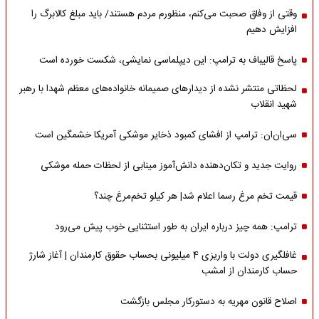
وقتی از وفاق صحبت می‌کنم، منظورم مردم هستند/ باید مبلغ کالابرگ را
افزایش دهیم
پاسخ قالیباف به ترامپ: این دیپلماسی نمایشی، شکست خورده است
لحظاتی منتشر نشده از دیدارهای صمیمانه خانواده‌های معظم شهدا با رهبر
شهید انقلاب
سی‌ان‌ان: ترامپ از افشای کمبود ذخایر موشکی آمریکا خشمگین است
روایت جدید و تکان‌دهنده دانش‌آموز مینابی از لحظات حمله موشکی
قیمت تخم مرغ رسما اعلام شد| هر کیلو تخم‌مرغ چند؟
ترامپ: همه چیز درباره ایران به طور استثنایی خوب پیش می‌رود
غافلگیری دولت با واریزی 4 میلیونی بحساب حقوق کارمندان | آغاز شارژ
حساب کارمندان از امشب
اصلاح قانون مهریه به دستورکار مجلس بازگشت