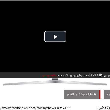
Play
Video
: 679.49K
|
مدت زمان ویدیو: 00:00:07
دانلود ویدیو
اه
شلیک موشک پدافندی
تاه خبر :