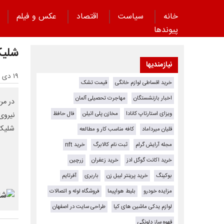
خانه
سیاست
اقتصاد
عکس و فیلم
پیوند‌ها
شلیک
نیازمندیها
۱۹ دی ۱۴۰۳ - ۱۲:۲۰
خرید اقساطی لوازم خانگی
قیمت تشک
اخبار بازنشستگان
مهاجرت تحصیلی آلمان
در مر
ویزای استارتاپ کانادا
مخازن پلی اتیلن
فال حافظ
شلیک
قلیان میرداماد
کافه مناسب کار و مطالعه
مجله آرایش گرام
ثبت نام کالابرگ
خرید nft
خرید اکانت گوگل ادز
خرید زعفران
زرچین
بوکینگ
خرید پرینتر لیبل زن
باربری
آفرتایم
مزایده خودرو
بلیط هواپیما
فروشگاه لوله و اتصالات
لوازم یدکی ماشین های کیا
طراحی سایت در اصفهان
قهوه ساز دلونگی