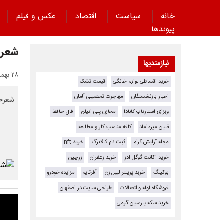
خانه
سیاست
اقتصاد
عکس و فیلم
پیوند‌ها
شعرخ
نیازمندیها
۲۸ بهمن ۱۴۰۳ - ۲۱:۰۹
خرید اقساطی لوازم خانگی
قیمت تشک
اخبار بازنشستگان
مهاجرت تحصیلی آلمان
شعرخو
ویزای استارتاپ کانادا
مخازن پلی اتیلن
فال حافظ
قلیان میرداماد
کافه مناسب کار و مطالعه
مجله آرایش گرام
ثبت نام کالابرگ
خرید nft
خرید اکانت گوگل ادز
خرید زعفران
زرچین
بوکینگ
خرید پرینتر لیبل زن
آفرتایم
مزایده خودرو
فروشگاه لوله و اتصالات
طراحی سایت در اصفهان
خرید سکه پارسیان گرمی