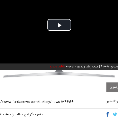
Play
Video
و: 9.20M
|
مدت زمان ویدیو: 00:01:10
دانلود ویدیو
شکیان
تاه خبر :
۰
نفر دیگر این مطلب را پسندیدن