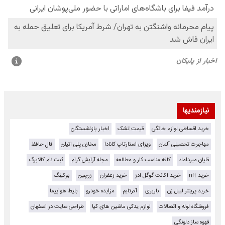
نیازمندیها
خرید اقساطی لوازم خانگی
قیمت تشک
اخبار بازنشستگان
مهاجرت تحصیلی آلمان
ویزای استارتاپ کانادا
مخازن پلی اتیلن
فال حافظ
قلیان میرداماد
کافه مناسب کار و مطالعه
مجله آرایش گرام
ثبت نام کالابرگ
خرید nft
خرید اکانت گوگل ادز
خرید زعفران
زرچین
بوکینگ
خرید پرینتر لیبل زن
باربری
آفرتایم
مزایده خودرو
بلیط هواپیما
فروشگاه لوله و اتصالات
لوازم یدکی ماشین های کیا
طراحی سایت در اصفهان
قهوه ساز دلونگی