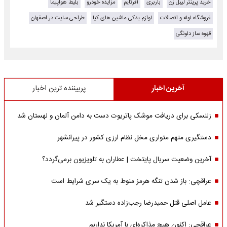
خرید پرینتر لیبل زن
باربری
آفرتایم
مزایده خودرو
بلیط هواپیما
فروشگاه لوله و اتصالات
لوازم یدکی ماشین های کیا
طراحی سایت در اصفهان
قهوه ساز دلونگی
آخرین اخبار
پربیننده ترین اخبار
زلنسکی برای دریافت موشک پاتریوت دست به دامن آلمان و لهستان شد
دستگیری متهم متواری مخل نظام ارزی کشور در پیرانشهر
آخرین وضعیت سریال پایتخت | عطاران به تلویزیون برمی‌گردد؟
عراقچی: باز شدن تنگه هرمز منوط به یک سری شرایط است
عامل اصلی قتل حمیدرضا رجب‌زاده دستگیر شد
عراقچی: اکنون هیچ مذاکره‌ای با آمریکا نداریم