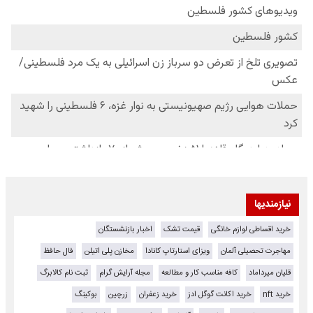
نیازمندیها
خرید اقساطی لوازم خانگی
قیمت تشک
اخبار بازنشستگان
مهاجرت تحصیلی آلمان
ویزای استارتاپ کانادا
مخازن پلی اتیلن
فال حافظ
قلیان میرداماد
کافه مناسب کار و مطالعه
مجله آرایش گرام
ثبت نام کالابرگ
خرید nft
خرید اکانت گوگل ادز
خرید زعفران
زرچین
بوکینگ