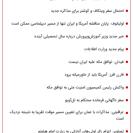
احتمال سفر ویتکاف و کوشنر برای مذاکره جدید
اولیانوف: پایان مناقشه آمریکا و ایران تنها از مسیر دیپلماسی ممکن است
خبر جدید وزیر آموزش‌وپرورش درباره سال تحصیلی آینده
پیام جدید وزارت اطلاعات
فیدان: توافق مکه علیه ایران نیست
فارن افرز: آمریکا باید از خاورمیانه برود
واکنش رئیس کمیسیون امنیت ملی به توافق مکه
سفر ناگهانی فرمانده سنتکام به تل‌آویو
عراقچی: مذاکرات با عمان برای تعیین مسیر موقت تقریبا به نتیجه نزدیک
است
تصاویر: اعزام زائر اولی‌های آبادانی به زیارت امام هشتم