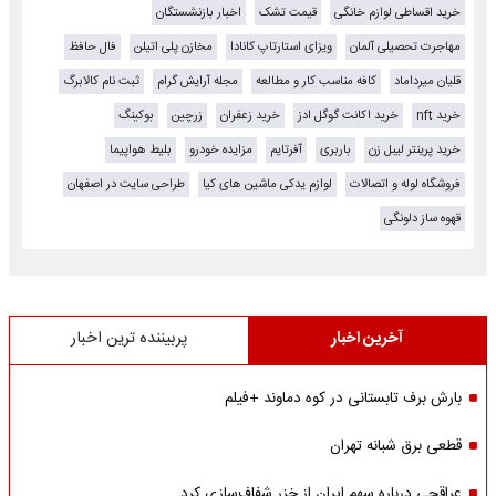
خرید اقساطی لوازم خانگی
قیمت تشک
اخبار بازنشستگان
مهاجرت تحصیلی آلمان
ویزای استارتاپ کانادا
مخازن پلی اتیلن
فال حافظ
قلیان میرداماد
کافه مناسب کار و مطالعه
مجله آرایش گرام
ثبت نام کالابرگ
خرید nft
خرید اکانت گوگل ادز
خرید زعفران
زرچین
بوکینگ
خرید پرینتر لیبل زن
باربری
آفرتایم
مزایده خودرو
بلیط هواپیما
فروشگاه لوله و اتصالات
لوازم یدکی ماشین های کیا
طراحی سایت در اصفهان
قهوه ساز دلونگی
آخرین اخبار
پربیننده ترین اخبار
بارش برف تابستانی در کوه دماوند +فیلم
قطعی برق شبانه تهران
عراقچی درباره سهم ایران از خزر شفاف‌سازی کرد