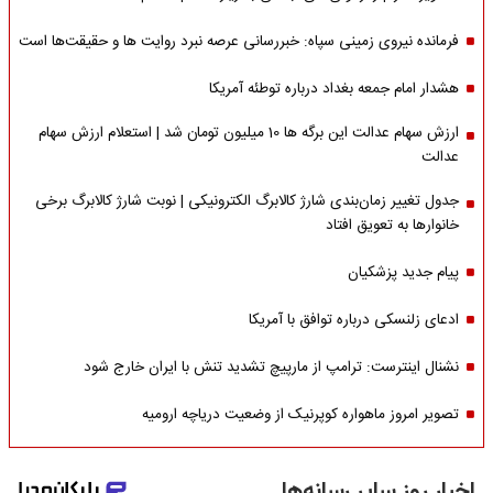
فرمانده نیروی زمینی سپاه: خبررسانی عرصه نبرد روایت ها و حقیقت‌ها است
هشدار امام جمعه بغداد درباره توطئه آمریکا
ارزش سهام عدالت این برگه ها 10 میلیون تومان شد | استعلام ارزش سهام
عدالت
جدول تغییر زمان‌بندی شارژ کالابرگ الکترونیکی | نوبت شارژ کالابرگ برخی
خانوارها به تعویق افتاد
پیام جدید پزشکیان
ادعای زلنسکی درباره توافق با آمریکا
نشنال اینترست: ترامپ از مارپیچ تشدید تنش با ایران خارج شود
تصویر امروز ماهواره کوپرنیک از وضعیت دریاچه ارومیه