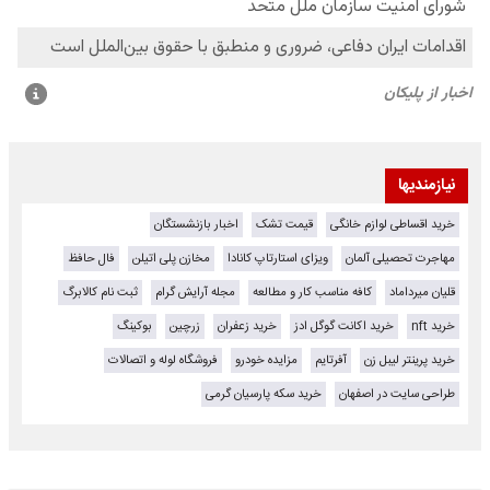
نیازمندیها
خرید اقساطی لوازم خانگی
قیمت تشک
اخبار بازنشستگان
مهاجرت تحصیلی آلمان
ویزای استارتاپ کانادا
مخازن پلی اتیلن
فال حافظ
قلیان میرداماد
کافه مناسب کار و مطالعه
مجله آرایش گرام
ثبت نام کالابرگ
خرید nft
خرید اکانت گوگل ادز
خرید زعفران
زرچین
بوکینگ
خرید پرینتر لیبل زن
آفرتایم
مزایده خودرو
فروشگاه لوله و اتصالات
طراحی سایت در اصفهان
خرید سکه پارسیان گرمی