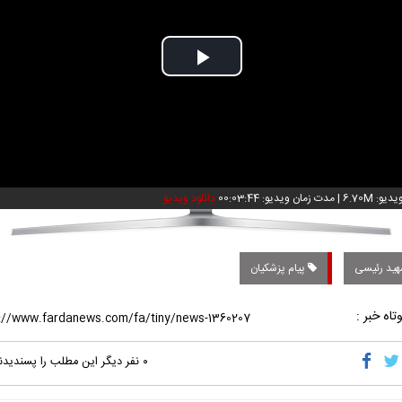
Play
Video
و: 6.70M
|
مدت زمان ویدیو: 00:03:44
دانلود ویدیو
ید رئیسی
پیام پزشکیان
تاه خبر :
۰
نفر دیگر این مطلب را پسندیدن