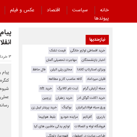
خانه
سیاست
اقتصاد
عکس و فیلم
پیوند‌ها
پیام 
نیازمندیها
انقلا
خرید اقساطی لوازم خانگی
قیمت تشک
۳ خرداد ۱۴۰۴ - ۰۹:۴۹
اخبار بازنشستگان
مهاجرت تحصیلی آلمان
ویزای استارتاپ کانادا
مخازن پلی اتیلن
فال حافظ
پیام 
قلیان میرداماد
کافه مناسب کار و مطالعه
کنگره
شیوه 
مجله آرایش گرام
ثبت نام کالابرگ
خرید nft
عملی 
خرید اکانت گوگل ادز
خرید زعفران
زرچین
رساند
ورق سیاه فولادایرانیان
بوکینگ
خرید پرینتر لیبل زن
باربری
آفرتایم
مزایده خودرو
بلیط هواپیما
فروشگاه لوله و اتصالات
لوازم یدکی ماشین های کیا
طراحی سایت در اصفهان
قهوه ساز دلونگی