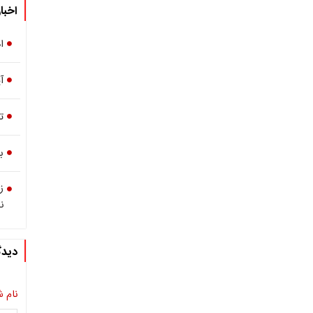
اخبا
ا
آ
ت
ب
ز
ن
دیدگ
نام ش