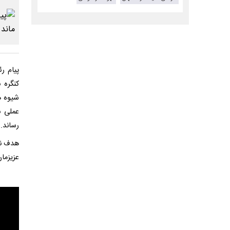
پیام ر
کنگره 
شیوه ‌ه
عملی ب
رساند.
هدف نه
عزیزمان