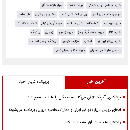
خرید اقساطی لوازم خانگی
قیمت تشک
اخبار بازنشستگان
مهاجرت تحصیلی آلمان
ویزای استارتاپ کانادا
مخازن پلی اتیلن
فال حافظ
قلیان میرداماد
کافه مناسب کار و مطالعه
مجله آرایش گرام
ثبت نام کالابرگ
خرید nft
خرید اکانت گوگل ادز
خرید زعفران
زرچین
بوکینگ
خرید پرینتر لیبل زن
آفرتایم
مزایده خودرو
فروشگاه لوله و اتصالات
طراحی سایت در اصفهان
خرید سکه پارسیان گرمی
آخرین اخبار
پربیننده ترین اخبار
پزشکیان: آمریکا تلاش می‌کند همسایگان را علیه ما بسیج کند
ادعای رویترز درباره توافق ایران و عمان/محاصره دریایی برداشته می‌شود؟
واکنش صنعا به توافق سه جانبه مکه