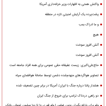
واکنش همتی به اظهارات وزیر خزانه‌داری آمریکا
پشت‌پرده یک آرایش امنیتی تازه در منطقه
و ما ادراک بمب
هیچ
آتش افروز سوخت
آتش افروز سوخت
حاج‌علی‌اکبری: زیست عفیفانه حقی عمومی برای همه افراد جامعه است
تصاویر هواگردهای منهدم‌شده دشمن توسط سامانۀ هوافضای سپاه
هشدار پانتا درباره جنگ با ایران/ آمریکا در برابر چین تضعیف شده
دو راهی دردناک ترامپ برای خروج از جنگ ایران
وام برای یارانه بگیران بدون ضامن | وام فوری ۱۰ تا ۱۰۰ میلیون تومانی بانک