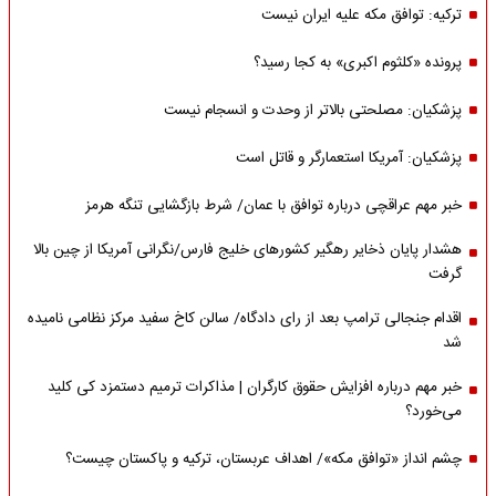
ترکیه: توافق مکه علیه ایران نیست
پرونده «کلثوم اکبری» به کجا رسید؟
پزشکیان: مصلحتی بالاتر از وحدت و انسجام نیست
پزشکیان: آمریکا استعمارگر و قاتل است
خبر مهم عراقچی درباره توافق با عمان/ شرط بازگشایی تنگه هرمز
هشدار پایان ذخایر رهگیر کشورهای خلیج فارس/نگرانی آمریکا از چین بالا
گرفت
اقدام جنجالی ترامپ بعد از رای دادگاه/ سالن کاخ سفید مرکز نظامی نامیده
شد
خبر مهم درباره افزایش حقوق کارگران | مذاکرات ترمیم دستمزد کی کلید
می‌خورد؟
چشم انداز «توافق مکه»/ اهداف عربستان، ترکیه و پاکستان چیست؟