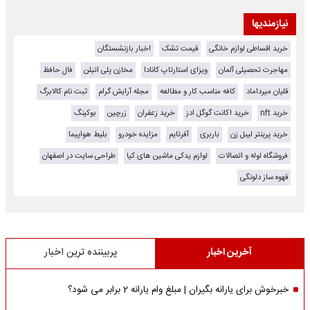
نیازمندیها
خرید اقساطی لوازم خانگی
قیمت تشک
اخبار بازنشستگان
مهاجرت تحصیلی آلمان
ویزای استارتاپ کانادا
مخازن پلی اتیلن
فال حافظ
قلیان میرداماد
کافه مناسب کار و مطالعه
مجله آرایش گرام
ثبت نام کالابرگ
خرید nft
خرید اکانت گوگل ادز
خرید زعفران
زرچین
بوکینگ
خرید پرینتر لیبل زن
باربری
آفرتایم
مزایده خودرو
بلیط هواپیما
فروشگاه لوله و اتصالات
لوازم یدکی ماشین های کیا
طراحی سایت در اصفهان
قهوه ساز دلونگی
آخرین اخبار
پربیننده ترین اخبار
خبرخوش برای یارانه بگیران | مبلغ وام یارانه 2 برابر می شود؟