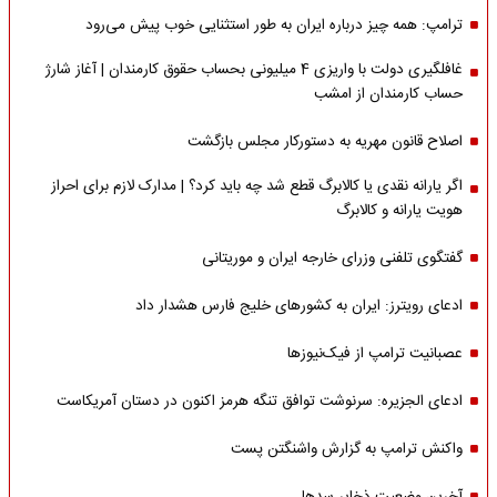
ترامپ: همه چیز درباره ایران به طور استثنایی خوب پیش می‌رود
غافلگیری دولت با واریزی 4 میلیونی بحساب حقوق کارمندان | آغاز شارژ
حساب کارمندان از امشب
اصلاح قانون مهریه به دستورکار مجلس بازگشت
اگر یارانه نقدی یا کالابرگ قطع شد چه باید کرد؟ | مدارک لازم برای احراز
هویت یارانه و کالابرگ
گفتگوی تلفنی وزرای خارجه ایران و موریتانی
ادعای رویترز: ایران به کشورهای خلیج فارس هشدار داد
عصبانیت ترامپ از فیک‌نیوزها
ادعای الجزیره: سرنوشت توافق تنگه هرمز اکنون در دستان آمریکاست
واکنش ترامپ به گزارش واشنگتن پست