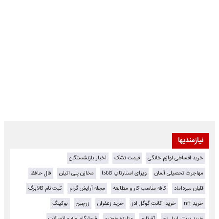
نیازمندیها
خرید اقساطی لوازم خانگی
قیمت تشک
اخبار بازنشستگان
مهاجرت تحصیلی آلمان
ویزای استارتاپ کانادا
مخازن پلی اتیلن
فال حافظ
قلیان میرداماد
کافه مناسب کار و مطالعه
مجله آرایش گرام
ثبت نام کالابرگ
خرید nft
خرید اکانت گوگل ادز
خرید زعفران
زرچین
بوکینگ
خرید پرینتر لیبل زن
آفرتایم
مزایده خودرو
فروشگاه لوله و اتصالات