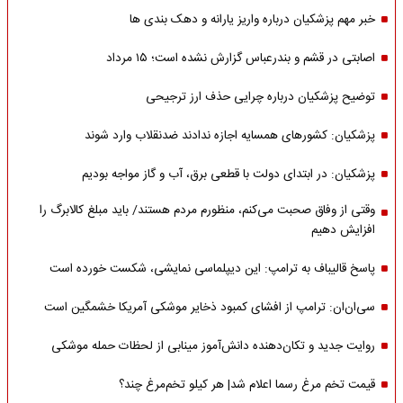
خبر مهم پزشکیان درباره واریز یارانه و دهک بندی ها
اصابتی در قشم و بندرعباس گزارش نشده است؛ ۱۵ مرداد
توضیح پزشکیان درباره چرایی حذف ارز ترجیحی
پزشکیان: کشورهای همسایه اجازه ندادند ضدنقلاب وارد شوند
پزشکیان: در ابتدای دولت با قطعی برق، آب و گاز مواجه بودیم
وقتی از وفاق صحبت می‌کنم، منظورم مردم هستند/ باید مبلغ کالابرگ را
افزایش دهیم
پاسخ قالیباف به ترامپ: این دیپلماسی نمایشی، شکست خورده است
سی‌ان‌ان: ترامپ از افشای کمبود ذخایر موشکی آمریکا خشمگین است
روایت جدید و تکان‌دهنده دانش‌آموز مینابی از لحظات حمله موشکی
قیمت تخم مرغ رسما اعلام شد| هر کیلو تخم‌مرغ چند؟