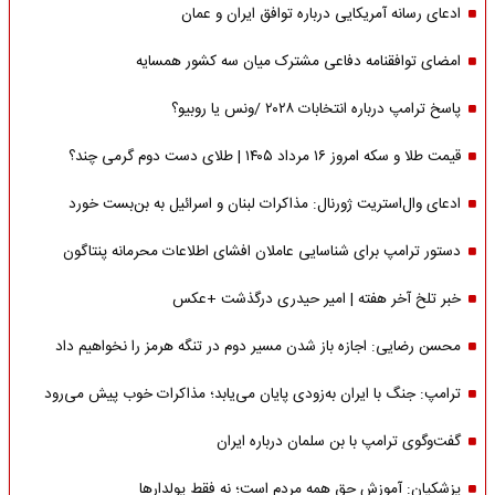
ادعای رسانه آمریکایی درباره توافق ایران و عمان
امضای توافقنامه دفاعی مشترک میان سه کشور همسایه
پاسخ ترامپ درباره انتخابات ۲۰۲۸ /ونس یا روبیو؟
قیمت طلا و سکه امروز ۱۶ مرداد ۱۴۰۵ | طلای دست دوم گرمی چند؟
ادعای وال‌استریت ژورنال: مذاکرات لبنان و اسرائیل به بن‌بست خورد
دستور ترامپ برای شناسایی عاملان افشای اطلاعات محرمانه پنتاگون
خبر تلخ آخر هفته | امیر حیدری درگذشت +عکس
محسن رضایی: اجازه باز شدن مسیر دوم در تنگه هرمز را نخواهیم داد
ترامپ: جنگ با ایران به‌زودی پایان می‌یابد؛ مذاکرات خوب پیش می‌رود
گفت‌وگوی ترامپ با بن سلمان درباره ایران
پزشکیان: آموزش حق همه مردم است؛ نه فقط پولدارها