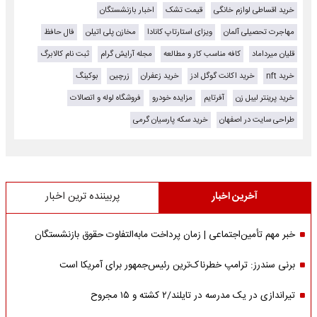
خرید اقساطی لوازم خانگی
قیمت تشک
اخبار بازنشستگان
مهاجرت تحصیلی آلمان
ویزای استارتاپ کانادا
مخازن پلی اتیلن
فال حافظ
قلیان میرداماد
کافه مناسب کار و مطالعه
مجله آرایش گرام
ثبت نام کالابرگ
خرید nft
خرید اکانت گوگل ادز
خرید زعفران
زرچین
بوکینگ
خرید پرینتر لیبل زن
آفرتایم
مزایده خودرو
فروشگاه لوله و اتصالات
طراحی سایت در اصفهان
خرید سکه پارسیان گرمی
آخرین اخبار
پربیننده ترین اخبار
خبر مهم تأمین‌اجتماعی | زمان پرداخت مابه‌التفاوت حقوق بازنشستگان
برنی سندرز: ترامپ خطرناک‌ترین رئیس‌جمهور برای آمریکا است
تیراندازی در یک مدرسه در تایلند/۲ کشته و ۱۵ مجروح